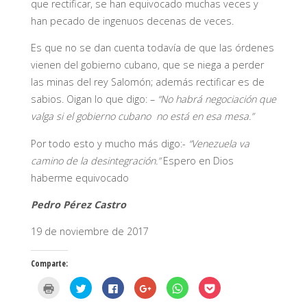
que rectificar, se han equivocado muchas veces y
han pecado de ingenuos decenas de veces.
Es que no se dan cuenta todavía de que las órdenes
vienen del gobierno cubano, que se niega a perder
las minas del rey Salomón; además rectificar es de
sabios. Oigan lo que digo: –
“No habrá negociación que
valga si el gobierno cubano no está en esa mesa.”
Por todo esto y mucho más digo:-
“Venezuela va
camino de la desintegración.”
Espero en Dios
haberme equivocado
Pedro Pérez Castro
19 de noviembre de 2017
Comparte:
H
H
H
H
H
H
a
a
a
a
a
a
z
z
z
z
z
z