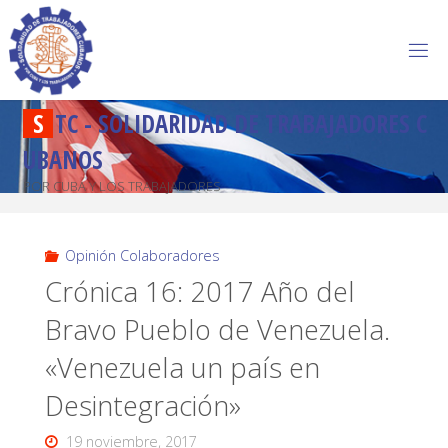
S
T
C
-
S
O
L
I
D
A
R
I
D
A
D
D
E
T
R
A
B
A
J
A
D
O
R
E
S
C
U
B
A
N
O
S
POR CUBA Y LOS TRABAJADORES
Opinión Colaboradores
Crónica 16: 2017 Año del
Bravo Pueblo de Venezuela.
«Venezuela un país en
Desintegración»
19 noviembre, 2017