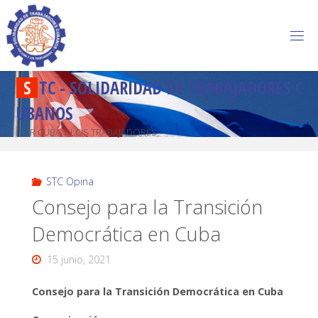
S
T
C
-
S
O
L
I
D
A
R
I
D
A
D
D
E
T
R
A
B
A
J
A
D
O
R
E
S
C
U
B
A
N
O
S
POR CUBA Y LOS TRABAJADORES
STC Opina
Consejo para la Transición
Democrática en Cuba
15 junio, 2021
Consejo para la Transición Democrática en Cuba