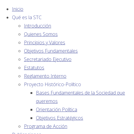
Inicio
Qué es la STC
Introducción
Quienes Somos
Principios y Valores
Objetivos Fundamentales
AFILIADOS:
Secretariado Ejecutivo
Categoría:
Estatutos
Reglamento Interno
Proyecto Histórico-Político
Opinión
Bases Fundamentales de la Sociedad que
queremos
Orientación Política
Colaboradores
Objetivos Estratégicos
Programa de Acción