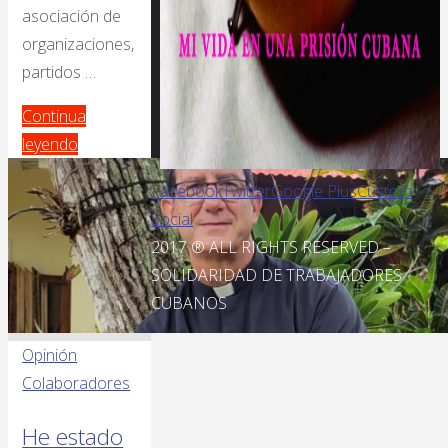
asociación de
organizaciones,
partidos …
Continua
leyendo
Facebook
Twitter
Google Plus
Custom
Social
2017 ® ALL RIGHTS RESERVED –
SOLIDARIDAD DE TRABAJADORES
CUBANOS
Opinión
Colaboradores
He estado