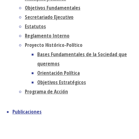
junio 2026
Objetivos Fundamentales
mayo 2026
Secretariado Ejecutivo
abril 2026
Estatutos
marzo 2026
Reglamento Interno
febrero 2026
Proyecto Histórico-Político
Opinión
enero 2026
Bases Fundamentales de la Sociedad que
Colaboradores
diciembre 2025
queremos
noviembre 2025
*_Son de
Orientación Política
octubre 2025
Objetivos Estratégicos
septiembre 2025
dura
agosto 2025
Programa de Acción
cerviz_* (Ex
julio 2025
junio 2025
32, 9)
Publicaciones
mayo 2025
abril 2025
23 junio, 2026
marzo 2025
23 junio, 2026
0