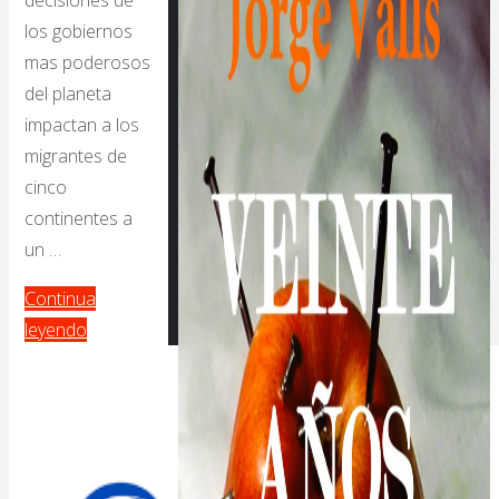
los gobiernos
mas poderosos
del planeta
impactan a los
migrantes de
cinco
continentes a
un …
Continua
leyendo