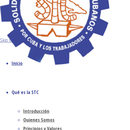
23 junio, 2026
Miembro de:
23 junio, 2026
0
by Alberto
Reyes Pías I
Skip to content
Have Been
Thinking About
the Options We
Inicio
Categorías
Have Left (II) I
Derechos Humanos
Noticias
Opinión
do not believe
Colaboradores
Primera Asamblea
there …
Qué es la STC
General
Sin categoría
STC Opina
Continua
Archivos
leyendo
Introducción
agosto 2026
Quienes Somos
julio 2026
Principios y Valores