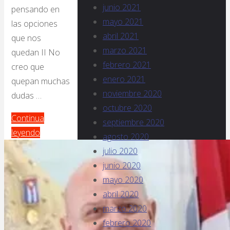
junio 2021
pensando en
mayo 2021
las opciones
abril 2021
que nos
marzo 2021
quedan II No
febrero 2021
creo que
enero 2021
quepan muchas
noviembre 2020
dudas …
octubre 2020
Continua
septiembre 2020
leyendo
agosto 2020
julio 2020
junio 2020
mayo 2020
abril 2020
marzo 2020
febrero 2020