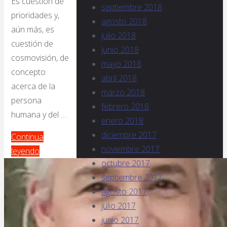
Es cuestión de
septiembre 2018
prioridades y,
agosto 2018
aún más, es
julio 2018
cuestión de
junio 2018
cosmovisión, de
mayo 2018
concepto
abril 2018
acerca de la
marzo 2018
persona
febrero 2018
humana y del …
enero 2018
diciembre 2017
Continua
noviembre 2017
leyendo
octubre 2017
septiembre 2017
agosto 2017
julio 2017
junio 2017