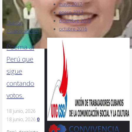
mayo 2017
enero 2017
diciembre 2016
Opinión
octubre 2016
Colaboradores
Poema al
Perú que
sigue
contando
votos.
18 junio, 2026
18 junio, 2026
0