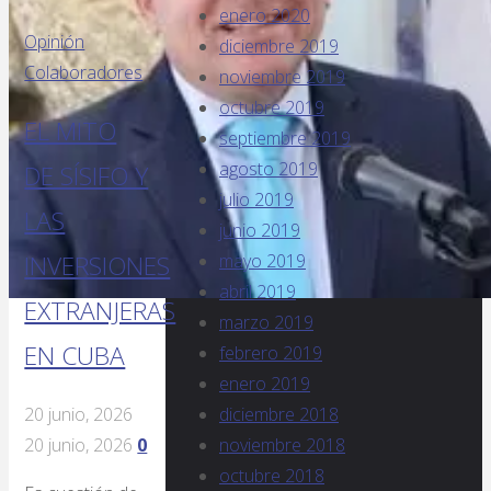
enero 2020
Opinión
diciembre 2019
Colaboradores
noviembre 2019
octubre 2019
EL MITO
septiembre 2019
agosto 2019
DE SÍSIFO Y
julio 2019
LAS
junio 2019
mayo 2019
INVERSIONES
abril 2019
EXTRANJERAS
marzo 2019
EN CUBA
febrero 2019
enero 2019
diciembre 2018
20 junio, 2026
noviembre 2018
20 junio, 2026
0
octubre 2018