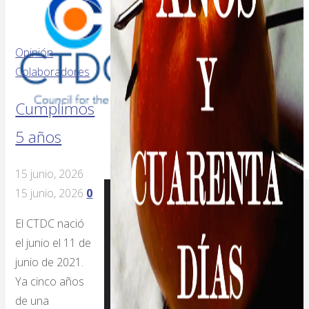
Opinión
Colaboradores
Cumplimos
5 años
15 junio, 2026
15 junio, 2026
0
El CTDC nació
el junio el 11 de
junio de 2021.
Ya cinco años
de una