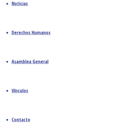
Noticias
febrero 2025
Sor Nadieska
diciembre 2024
Almeida, HC 21
noviembre 2024
de junio de
octubre 2024
Derechos Humanos
2026
septiembre 2024
Parafraseando
agosto 2024
el texto bíblico,
julio 2024
esta expresión
junio 2024
Asamblea General
es la que brota
diciembre 2023
desde …
agosto 2023
junio 2023
Continua
Vínculos
mayo 2023
leyendo
abril 2023
marzo 2023
febrero 2023
Contacto
enero 2023