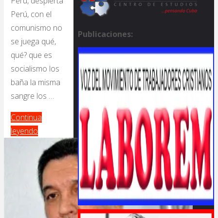
Perú, despierta
Perú, con el
comunismo no
Publicaciones:
se juega qué,
qué? que es
socialismo los
baña la misma
sangre los …
Continua
leyendo