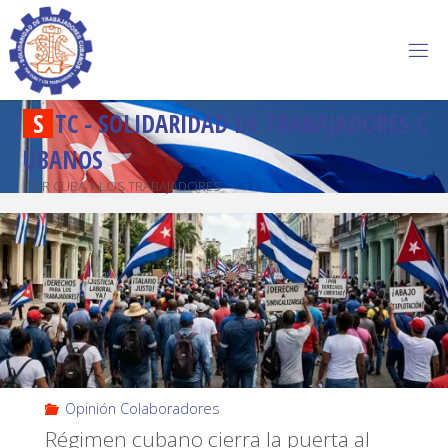
S
T
C
-
S
O
L
I
D
A
R
I
D
A
D
D
E
T
R
A
B
A
J
A
D
O
R
E
S
C
U
B
A
N
O
S
POR CUBA Y LOS TRABAJADORES
Opinión Colaboradores
Régimen cubano cierra la puerta al