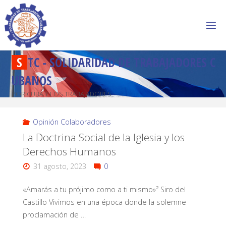
S
T
C
-
S
O
L
I
D
A
R
I
D
A
D
D
E
T
R
A
B
A
J
A
D
O
R
E
S
C
U
B
A
N
O
S
POR CUBA Y LOS TRABAJADORES
Opinión Colaboradores
La Doctrina Social de la Iglesia y los
Derechos Humanos
31 agosto, 2023
0
«Amarás a tu prójimo como a ti mismo»² Siro del
Castillo Vivimos en una época donde la solemne
proclamación de …