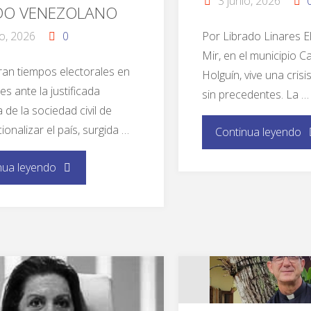
3 junio, 2026
DO VENEZOLANO
io, 2026
0
Por Librado Linares E
Mir, en el municipio Ca
ran tiempos electorales en
Holguín, vive una crisi
es ante la justificada
sin precedentes. La …
 de la sociedad civil de
cionalizar el país, surgida …
Continua leyendo
nua leyendo