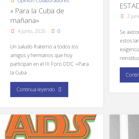
Opinión Colaboradores
ESTA
» Para la Cuba de
3 jun
mañana»
4 junio, 2026
0
Se avizo
estos lar
Un saludo fraterno a todos los
exigencia
amigos y hermanos que hoy
reinstitu
participan en el III Foro DDC: «Para
la Cuba …
Conti
Continua leyendo