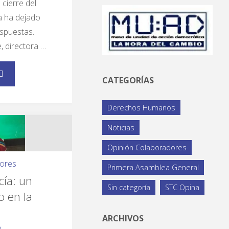
 cierre del
a ha dejado
spuestas.
 directora …
CATEGORÍAS
Derechos Humanos
Noticias
Opinión Colaboradores
dores
Primera Asamblea General
cía: un
Sin categoría
STC Opina
 en la
ARCHIVOS