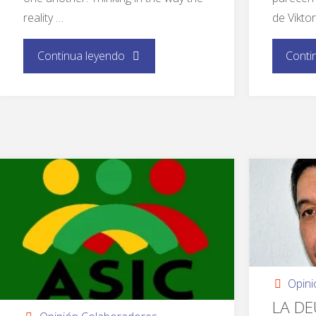
reality …
de Viktor
Continua leyendo
Conti
Opin
LA DE