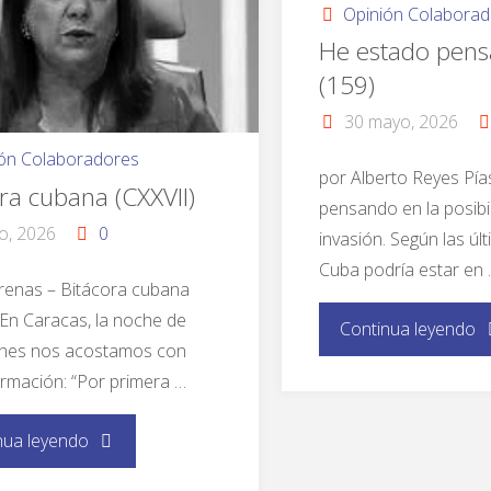
Opinión Colabora
He estado pen
(159)
30 mayo, 2026
ión Colaboradores
por Alberto Reyes Pí
ra cubana (CXXVII)
pensando en la posibi
io, 2026
0
invasión. Según las últ
Cuba podría estar en
renas – Bitácora cubana
 En Caracas, la noche de
Continua leyendo
rnes nos acostamos con
ormación: “Por primera …
nua leyendo