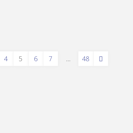
4
5
6
7
…
48