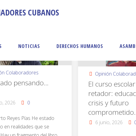
AJADORES CUBANOS
S
NOTICIAS
DERECHOS HUMANOS
ASAMB
ión Colaboradores
Opinión Colabora
tado pensando…
El curso escola
retador: educac
crisis y futuro
io, 2026
0
comprometido.
rto Reyes Pías He estado
6 junio, 2026
 en realidades que se
Hay un fragmento del libro