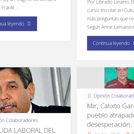
Por Librado Linares El
 Frankl …
curso escolar en Cub
más preguntas que re
nua leyendo
Según Anne Lemaistre,
Continua leyendo
Opinión Colabora
Mir, Calixto Gar
pueblo atrapado
ión Colaboradores
desesperación.
UDA LABORAL DEL