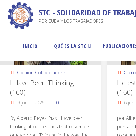
STC - SOLIDARIDAD DE TRAB
POR CUBA Y LOS TRABAJADORES
INICIO
QUÉ ES LA STC
PUBLICACIONE
Opinión Colaboradores
Opin
I Have Been Thinking…
He es
(160)
(160)
9 junio, 2026
0
6 jun
By Alberto Reyes Pías I have been
por Albe
thinking about realities that resemble
pensando
one another. Thinking in the way the
parecen 