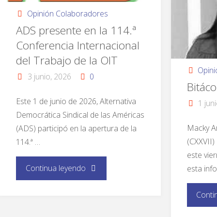
Opinión Colaboradores
ADS presente en la 114.ª
Conferencia Internacional
del Trabajo de la OIT
Opin
3 junio, 2026
0
Bitáco
Este 1 de junio de 2026, Alternativa
1 jun
Democrática Sindical de las Américas
Macky A
(ADS) participó en la apertura de la
(CXXVII)
114.ª …
este vie
Continua leyendo
esta inf
Conti