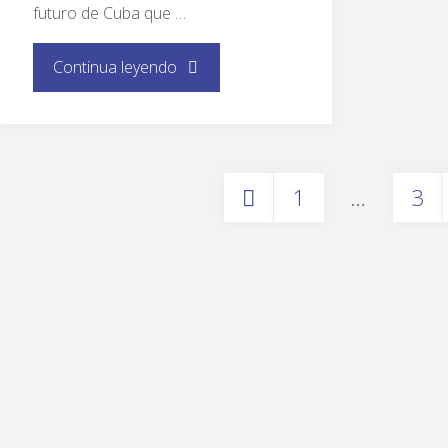
futuro de Cuba que …
Continua leyendo
1
…
3