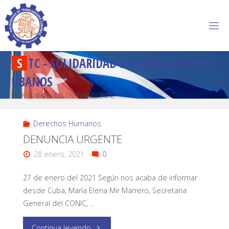
S
T
C
-
S
O
L
I
D
A
R
I
D
A
D
D
E
T
R
A
B
A
J
A
D
O
R
E
S
C
U
B
A
N
O
S
POR CUBA Y LOS TRABAJADORES
Derechos Humanos
DENUNCIA URGENTE
28 enero, 2021
0
27 de enero del 2021 Según nos acaba de informar
desde Cuba, María Elena Mir Marrero, Secretaria
General del CONIC, …
Continua leyendo