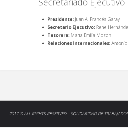
Secretariado Ejecutivo
Presidente:
Juan A. Francés Garay
Secretario Ejecutivo:
Rene Hernánde
Tesorera:
María Emilia Mozon
Relaciones Internacionales:
Antonio
2017 ® ALL RIGHTS RESERVED – SOLIDARIDAD DE TRABAJAD