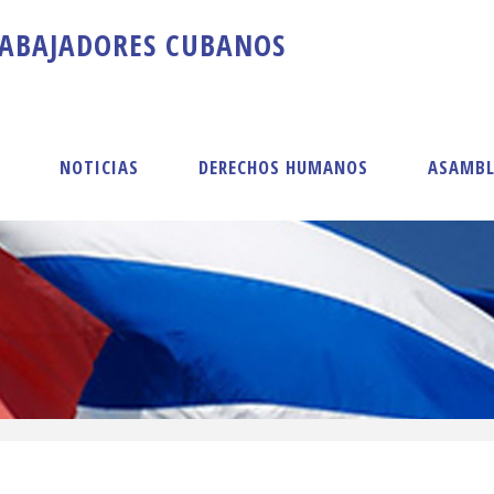
A
B
A
J
A
D
O
R
E
S
C
U
B
A
N
O
S
S
NOTICIAS
DERECHOS HUMANOS
ASAMBL