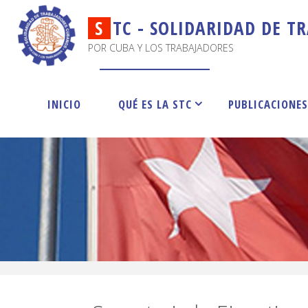
S
T
C
-
S
O
L
I
D
A
R
I
D
A
D
D
E
T
R
POR CUBA Y LOS TRABAJADORES
INICIO
QUÉ ES LA STC
PUBLICACIONE