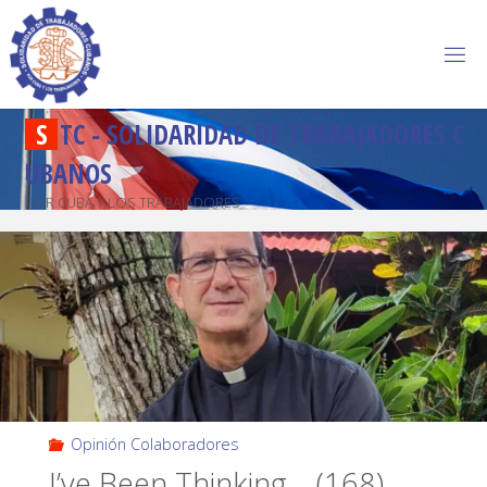
S
T
C
-
S
O
L
I
D
A
R
I
D
A
D
D
E
T
R
A
B
A
J
A
D
O
R
E
S
C
U
B
A
N
O
S
POR CUBA Y LOS TRABAJADORES
Opinión Colaboradores
I’ve Been Thinking… (168)