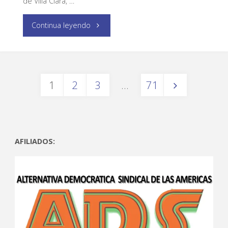
de Villa Clara, …
Continua leyendo
1
2
3
…
71
AFILIADOS: