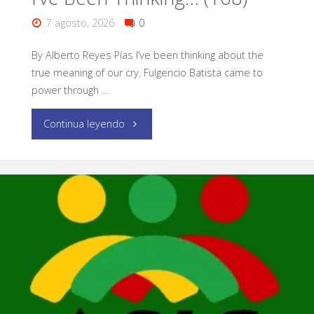
7 agosto, 2026
0
By Alberto Reyes Pías I’ve been thinking about the
true meaning of our cry. Fulgencio Batista came to
power through …
Continua leyendo