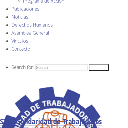
Programa de Acción
Publicaciones
Opinión
Noticias
Colaboradores
Derechos Humanos
Asamblea General
LO QUE
Vínculos
SERÍA, LO
Contacto
QUE FUE,
Search for:
LO QUE
Search
SERÁ.
Dagoberto
Valdés
Hernández
STC - Solidaridad de Trabajadores