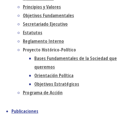
Continua
junio 2026
Principios y Valores
leyendo
mayo 2026
Objetivos Fundamentales
Opinión
abril 2026
Secretariado Ejecutivo
Colaboradores
marzo 2026
Estatutos
febrero 2026
“Acoger,
Reglamento Interno
enero 2026
Proyecto Histórico-Político
proteger,
diciembre 2025
Bases Fundamentales de la Sociedad que
noviembre 2025
promover
queremos
octubre 2025
e integrar
Orientación Política
septiembre 2025
Objetivos Estratégicos
agosto 2025
a los
julio 2025
Programa de Acción
inmigrantes
junio 2025
mayo 2025
y
Publicaciones
abril 2025
refugiados”
marzo 2025