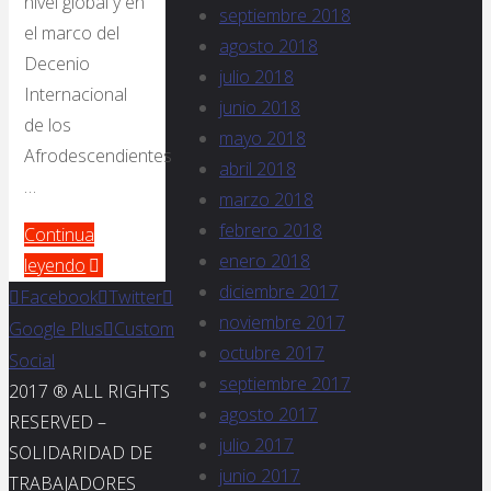
nivel global y en
septiembre 2018
el marco del
agosto 2018
Decenio
julio 2018
Internacional
junio 2018
de los
mayo 2018
Afrodescendientes
abril 2018
…
marzo 2018
febrero 2018
Continua
enero 2018
leyendo
diciembre 2017
Facebook
Twitter
noviembre 2017
Google Plus
Custom
octubre 2017
Social
septiembre 2017
2017 ® ALL RIGHTS
agosto 2017
RESERVED –
julio 2017
SOLIDARIDAD DE
junio 2017
TRABAJADORES