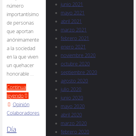
junio 2021
número
mayo 2021
importantísimo
abril 2021
de personas
marzo 2021
que aportan
febrero 2021
anónimamente
enero 2021
a la sociedad
noviembre 2020
en la que viven
octubre 2020
un quehacer
septiembre 2020
honorable …
agosto 2020
Continua
julio 2020
leyendo
junio 2020
Opinión
mayo 2020
Colaboradores
abril 2020
marzo 2020
Día
febrero 2020