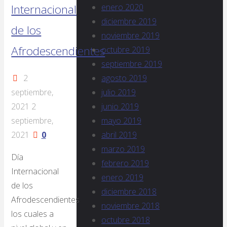
enero 2020
Internacional
diciembre 2019
de los
noviembre 2019
Afrodescendientes
octubre 2019
septiembre 2019
agosto 2019
2
julio 2019
septiembre,
junio 2019
2021
2
mayo 2019
septiembre,
abril 2019
2021
0
marzo 2019
Día
febrero 2019
Internacional
enero 2019
de los
diciembre 2018
Afrodescendientes
noviembre 2018
los cuales a
octubre 2018