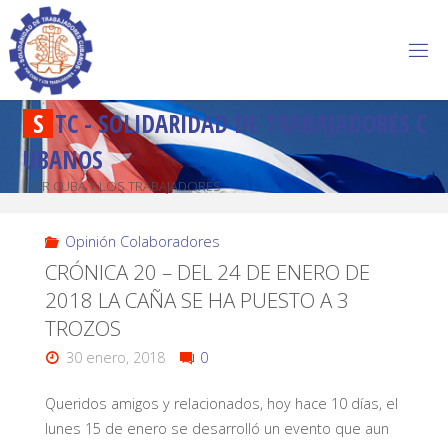
S
T
C
-
S
O
L
I
D
A
R
I
D
A
D
D
E
T
R
A
B
A
J
A
D
O
R
E
S
C
U
B
A
N
O
S
POR CUBA Y LOS TRABAJADORES
Opinión Colaboradores
CRÓNICA 20 – DEL 24 DE ENERO DE
2018 LA CAÑA SE HA PUESTO A 3
TROZOS
30 enero, 2018
0
Queridos amigos y relacionados, hoy hace 10 días, el
lunes 15 de enero se desarrolló un evento que aun