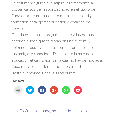
En resumen: alguien que aspire legítimamente a
ocupar cargos de responsabilidad en el futuro de
Cuba debe reunir: autoridad moral, capacidad y
formación para ejercer el poder, y vocación de
servicio.
Guarda estas otras preguntas junto a las del lunes
anterior, puede que te sirvan en un futuro muy
próximo o quizá ya, ahora mismo. Compártela con
tus amigos y conocidos. Es parte de la muy necesaria
educación ética y cívica, sin la cual no hay democracia.
Cuba merece una democracia de calidad.
Hasta el próximo lunes
, si Dios quiere
Comparte:
H
H
H
H
H
H
a
a
a
a
a
a
z
z
z
z
z
z
c
c
c
c
c
c
l
l
l
l
l
l
i
i
i
i
i
i
c
c
c
c
c
c
p
p
p
p
p
p
Es Cuba o la nada, no el partido único o la
a
a
a
a
a
a