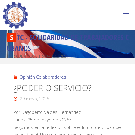
S
T
C
-
S
O
L
I
D
A
R
I
D
A
D
D
E
T
R
A
B
A
J
A
D
O
R
E
S
C
U
B
A
N
O
S
POR CUBA Y LOS TRABAJADORES
Opinión Colaboradores
¿PODER O SERVICIO?
29 mayo, 2026
Por Dagoberto Valdés Hernández
Lunes, 25 de mayo de 2026*
Seguimos en la reflexión sobre el futuro de Cuba que
ya está aquí. Hoy quisiera tocar un tema tan