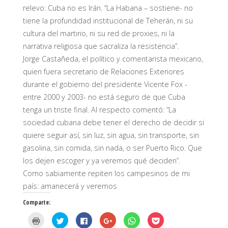
relevo: Cuba no es Irán. “La Habana – sostiene- no
tiene la profundidad institucional de Teherán, ni su
cultura del martirio, ni su red de proxies, ni la
narrativa religiosa que sacraliza la resistencia”.
Jorge Castañeda, el político y comentarista mexicano,
quien fuera secretario de Relaciones Exteriores
durante el gobierno del presidente Vicente Fox -
entre 2000 y 2003- no está seguro de que Cuba
tenga un triste final. Al respecto comentó: “La
sociedad cubana debe tener el derecho de decidir si
quiere seguir así, sin luz, sin agua, sin transporte, sin
gasolina, sin comida, sin nada, o ser Puerto Rico. Que
los dejen escoger y ya veremos qué deciden”.
Como sabiamente repiten los campesinos de mi
país: amanecerá y veremos
Comparte:
H
H
H
H
H
H
a
a
a
a
a
a