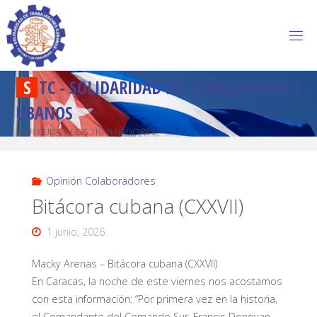
S
T
C
-
S
O
L
I
D
A
R
I
D
A
D
D
E
T
R
A
B
A
J
A
D
O
R
E
S
C
U
B
A
N
O
S
POR CUBA Y LOS TRABAJADORES
Opinión Colaboradores
Bitácora cubana (CXXVII)
1 junio, 2026
Macky Arenas – Bitácora cubana (CXXVII)
En Caracas, la noche de
este viernes
nos acostamos
con esta información: “Por primera vez en la historia,
el Comandante del Comando Sur, Francis Donovan,