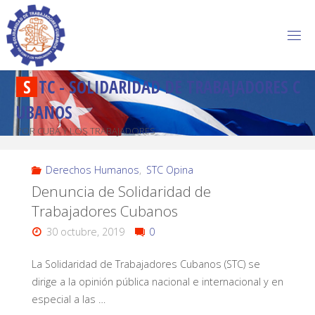
S
T
C
-
S
O
L
I
D
A
R
I
D
A
D
D
E
T
R
A
B
A
J
A
D
O
R
E
S
C
U
B
A
N
O
S
POR CUBA Y LOS TRABAJADORES
Derechos Humanos
,
STC Opina
Denuncia de Solidaridad de
Trabajadores Cubanos
30 octubre, 2019
0
La Solidaridad de Trabajadores Cubanos (STC) se
dirige a la opinión pública nacional e internacional y en
especial a las …