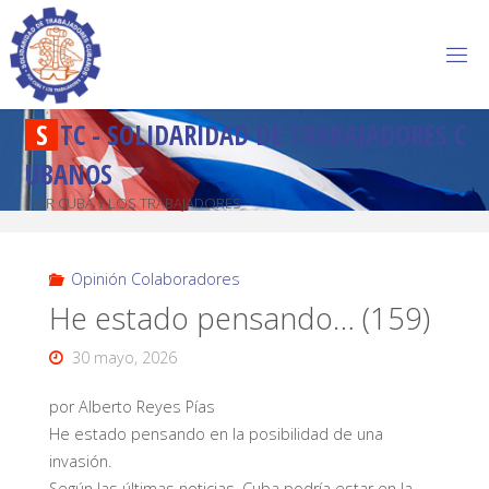
S
T
C
-
S
O
L
I
D
A
R
I
D
A
D
D
E
T
R
A
B
A
J
A
D
O
R
E
S
C
U
B
A
N
O
S
POR CUBA Y LOS TRABAJADORES
Opinión Colaboradores
He estado pensando… (159)
30 mayo, 2026
por Alberto Reyes Pías
He estado pensando en la posibilidad de una
invasión.
Según las últimas noticias, Cuba podría estar en la