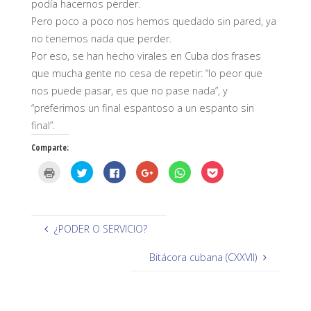
podía hacernos perder.
Pero poco a poco nos hemos quedado sin pared, ya
no tenemos nada que perder.
Por eso, se han hecho virales en Cuba dos frases
que mucha gente no cesa de repetir: “lo peor que
nos puede pasar, es que no pase nada”, y
“preferimos un final espantoso a un espanto sin
final”.
Comparte:
H
H
H
H
H
H
a
a
a
a
a
a
z
z
z
z
z
z
c
c
c
c
c
c
l
l
l
l
l
l
i
i
i
i
i
i
c
c
c
c
c
c
p
p
p
p
p
p
¿PODER O SERVICIO?
a
a
a
a
a
a
r
r
r
r
r
r
a
a
a
a
a
a
Bitácora cubana (CXXVII)
i
c
c
c
c
c
m
o
o
o
o
o
p
m
m
m
m
m
r
p
p
p
p
p
i
a
a
a
a
a
m
r
r
r
r
r