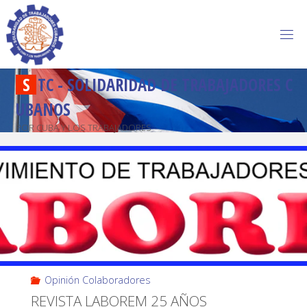
S
T
C
-
S
O
L
I
D
A
R
I
D
A
D
D
E
T
R
A
B
A
J
A
D
O
R
E
S
C
U
B
A
N
O
S
POR CUBA Y LOS TRABAJADORES
Opinión Colaboradores
REVISTA LABOREM 25 AÑOS