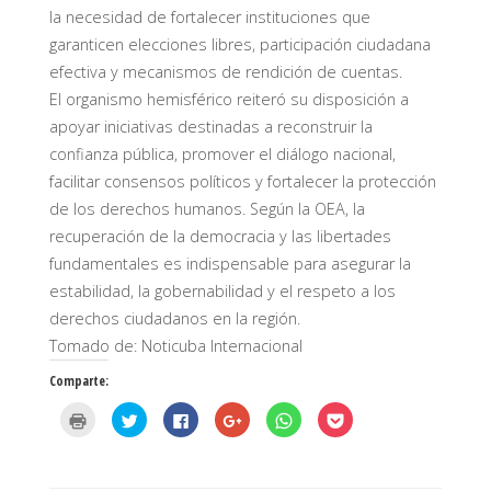
la necesidad de fortalecer instituciones que
garanticen elecciones libres, participación ciudadana
efectiva y mecanismos de rendición de cuentas.
El organismo hemisférico reiteró su disposición a
apoyar iniciativas destinadas a reconstruir la
confianza pública, promover el diálogo nacional,
facilitar consensos políticos y fortalecer la protección
de los derechos humanos. Según la OEA, la
recuperación de la democracia y las libertades
fundamentales es indispensable para asegurar la
estabilidad, la gobernabilidad y el respeto a los
derechos ciudadanos en la región.
Tomado de: Noticuba Internacional
Comparte:
H
H
H
H
H
H
a
a
a
a
a
a
z
z
z
z
z
z
c
c
c
c
c
c
l
l
l
l
l
l
i
i
i
i
i
i