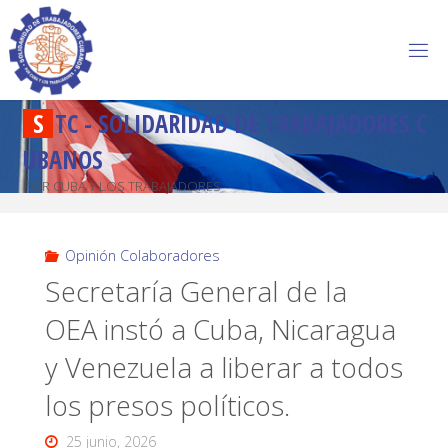
S
T
C
-
S
O
L
I
D
A
R
I
D
A
D
D
E
T
R
A
B
A
J
A
D
O
R
E
S
C
U
B
A
N
O
S
POR CUBA Y LOS TRABAJADORES
Opinión Colaboradores
Secretaría General de la
OEA instó a Cuba, Nicaragua
y Venezuela a liberar a todos
los presos políticos.
25 junio, 2026