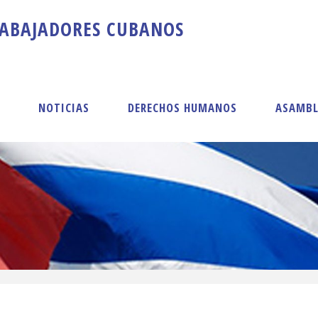
A
B
A
J
A
D
O
R
E
S
C
U
B
A
N
O
S
S
NOTICIAS
DERECHOS HUMANOS
ASAMBL