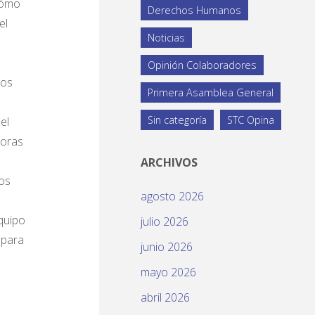
 cómo
Derechos Humanos
el
Noticias
Opinión Colaboradores
mos
Primera Asamblea General
Sin categoría
STC Opina
el
horas
ARCHIVOS
los
agosto 2026
equipo
julio 2026
 para
junio 2026
mayo 2026
abril 2026