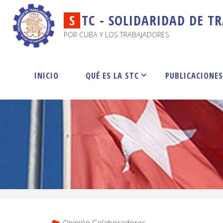
S
T
C
-
S
O
L
I
D
A
R
I
D
A
D
D
E
T
R
POR CUBA Y LOS TRABAJADORES
INICIO
QUÉ ES LA STC
PUBLICACIONE