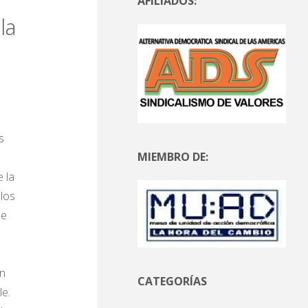
AFILIADOS:
la
s
MIEMBRO DE:
 la
los
de
on
CATEGORÍAS
le.