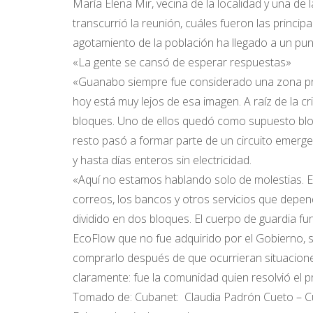
María Elena Mir, vecina de la localidad y una de
transcurrió la reunión, cuáles fueron las princi
agotamiento de la población ha llegado a un punt
«La gente se cansó de esperar respuestas»
«Guanabo siempre fue considerado una zona prot
hoy está muy lejos de esa imagen. A raíz de la cri
bloques. Uno de ellos quedó como supuesto bloq
resto pasó a formar parte de un circuito emer
y hasta días enteros sin electricidad.
«Aquí no estamos hablando solo de molestias. En e
correos, los bancos y otros servicios que depende
dividido en dos bloques. El cuerpo de guardia fu
EcoFlow que no fue adquirido por el Gobierno, 
comprarlo después de que ocurrieran situacione
claramente: fue la comunidad quien resolvió el
Tomado de: Cubanet: Claudia Padrón Cueto – Cub