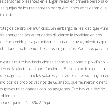
 las personas presentes en el lugar, relata en primera persona
pales quejas de los residentes y por qué muchos consideran que 
o límite.
egida dentro del municipio. Sin embargo, la realidad que vivi
sis energética, las autoridades dividieron la localidad en dos
ue protegido para garantizar el abasto de agua, mientras que 
gente donde no tenemos horarios ni garantías. Podemos pasar 
ste circuito hay instituciones esenciales como el policlínico, 
n de la electricidad para funcionar. El propio policlínico está
nciona gracias a paneles solares y en terapia intensiva hay un 
sino por los propios vecinos de Guanabo, que reunieron dinero
s graves relacionadas con los apagones. Eso hay que decirlo
 problema»……
anet, junio 22, 2026, 2:15 pm