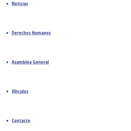
Noticias
febrero 2025
este Congreso,
diciembre 2024
“Por la persona,
noviembre 2024
por el trabajo”,
octubre 2024
y señaló que
Derechos Humanos
septiembre 2024
“’persona’ y
agosto 2024
‘trabajo’ son
julio 2024
dos palabras
junio 2024
Asamblea General
que pueden y
diciembre 2023
deben estar
agosto 2023
unidas. Porque
junio 2023
si pensamos y
Vínculos
mayo 2023
decimos
abril 2023
‘trabajo’ sin
marzo 2023
‘persona’, el
febrero 2023
trabajo termina
Contacto
enero 2023
por convertirse