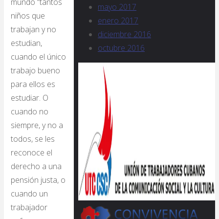
mundo “tantos
mayo 2017
niños que
enero 2017
trabajan y no
diciembre 2016
estudian,
octubre 2016
cuando el único
trabajo bueno
para ellos es
estudiar. O
cuando no
siempre, y no a
todos, se les
reconoce el
derecho a una
pensión justa, o
cuando un
trabajador