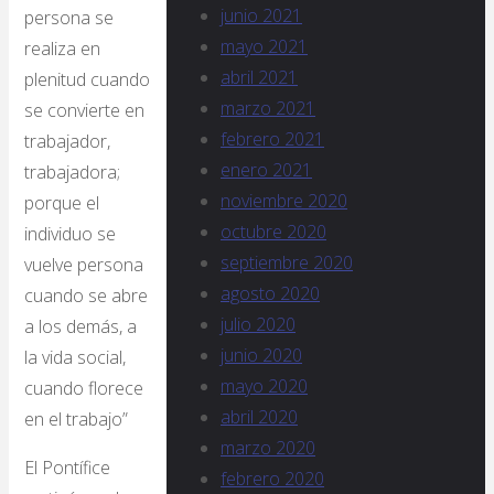
junio 2021
persona se
mayo 2021
realiza en
abril 2021
plenitud cuando
marzo 2021
se convierte en
febrero 2021
trabajador,
enero 2021
trabajadora;
noviembre 2020
porque el
octubre 2020
individuo se
septiembre 2020
vuelve persona
agosto 2020
cuando se abre
julio 2020
a los demás, a
junio 2020
la vida social,
mayo 2020
cuando florece
abril 2020
en el trabajo”
marzo 2020
El Pontífice
febrero 2020