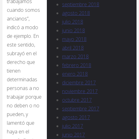
trabajamos
septiembre 2018
cuando somos
agosto 2018
ancianos”,
julio 2018
indicó a modo
junio 2018
de ejemplo. En
mayo 2018
este sentido,
abril 2018
subrayó en el
marzo 2018
derecho que
febrero 2018
tienen
enero 2018
determinadas
diciembre 2017
personas a no
noviembre 2017
trabajar porque
octubre 2017
no deben o no
septiembre 2017
pueden, y
agosto 2017
lamentó que
julio 2017
haya en el
junio 2017