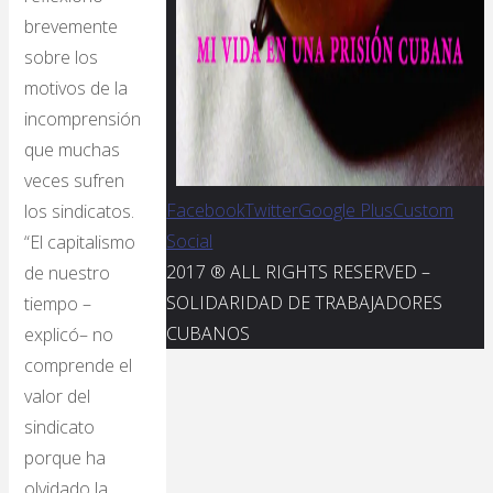
brevemente
sobre los
motivos de la
incomprensión
que muchas
veces sufren
Facebook
Twitter
Google Plus
Custom
los sindicatos.
Social
“El capitalismo
2017 ® ALL RIGHTS RESERVED –
de nuestro
SOLIDARIDAD DE TRABAJADORES
tiempo –
CUBANOS
explicó– no
comprende el
valor del
sindicato
porque ha
olvidado la