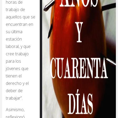
horas de
trabajo de
aquellos que se
encuentran en
su última
estación
laboral, y que
cree trabajo
para los
jóvenes que
tienen el
derecho y el
deber de
trabajar”.
Asimismo,
reflexionó