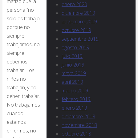
matizó que la
enero 2020
persona “no
diciembre 2019
sólo es trabajo,
noviembre 2019
porque no
octubre 2019
siempre
septiembre 2019
trabajamos, no
agosto 2019
siempre
julio 2019
debemos
junio 2019
trabajar. Los
mayo 2019
niños no
abril 2019
trabajan, y no
marzo 2019
deben trabajar.
febrero 2019
No trabajamos
enero 2019
cuando
diciembre 2018
estamos
noviembre 2018
enfermos, no
octubre 2018