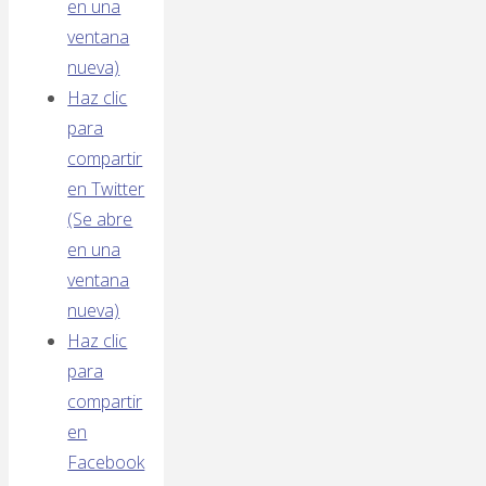
en una
ventana
nueva)
Haz clic
para
compartir
en Twitter
(Se abre
en una
ventana
nueva)
Haz clic
para
compartir
en
Facebook