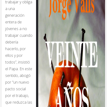
trabajar y obliga
a una
generación
entera de
jóvenes a no
trabajar cuando
debería
hacerlo, por
ellos y por
todos”, insistió
el Papa. En este
sentido, abogó
por “un nuevo
pacto social
por el trabajo,
que reduzca las