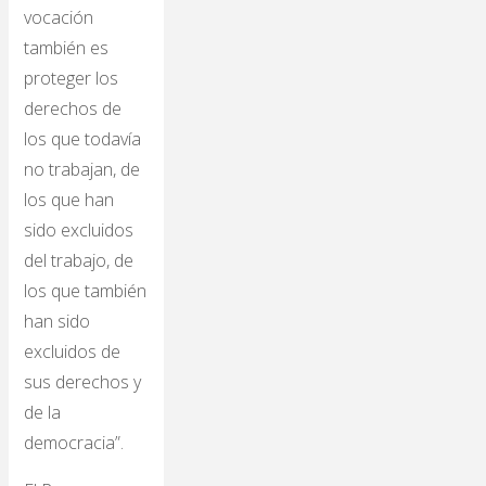
vocación
también es
proteger los
derechos de
los que todavía
no trabajan, de
los que han
sido excluidos
del trabajo, de
los que también
han sido
excluidos de
sus derechos y
de la
democracia”.