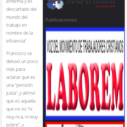
enferma y es
descartado del
mundo del
Publicaciones:
trabajo en
nombre de la
eficiencia”.
Francisco se
detuvo un poco
más para
aclarar qué es
una “pensión
justa”, y afirmó
que es aquella
que no es “ni
muy rica, ni muy
pobre”, y