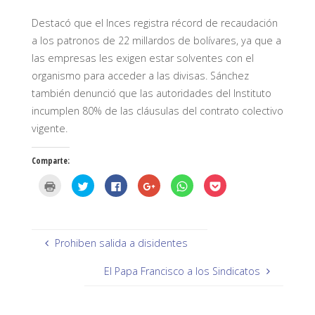
Destacó que el Inces registra récord de recaudación
a los patronos de 22 millardos de bolívares, ya que a
las empresas les exigen estar solventes con el
organismo para acceder a las divisas. Sánchez
también denunció que las autoridades del Instituto
incumplen 80% de las cláusulas del contrato colectivo
vigente.
Comparte:
H
H
H
H
H
H
a
a
a
a
a
a
z
z
z
z
z
z
c
c
c
c
c
c
l
l
l
l
l
l
i
i
i
i
i
i
c
c
c
c
c
c
p
p
p
p
p
p
Prohiben salida a disidentes
a
a
a
a
a
a
r
r
r
r
r
r
a
a
a
a
a
a
El Papa Francisco a los Sindicatos
i
c
c
c
c
c
m
o
o
o
o
o
p
m
m
m
m
m
r
p
p
p
p
p
i
a
a
a
a
a