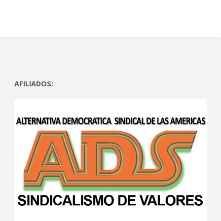
)
a
)
a
)
)
AFILIADOS: