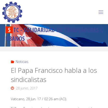
S
T
C
-
S
O
L
I
D
A
R
I
D
A
D
D
E
T
R
A
B
A
J
A
D
O
R
E
S
C
U
B
A
N
O
S
POR CUBA Y LOS TRABAJADORES
Noticias
El Papa Francisco habla a los
sindicalistas
28 junio, 2017
Vaticano, 28 Jun. 17 / 02:26 am (ACI).