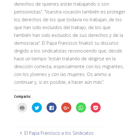
derechos de quienes están trabajando o son
pensionistas”. “Vuestra vocación también es proteger
los derechos de los que todavía no trabajan, de los
que han sido excluidos del trabajo, de los que
también han sido excluidos de sus derechos y de la
democracia”. El Papa Francisco finalizó su discurso
dirigido a los sindicalistas reconociendo que, desde
hace un tiempo “están tratando de dirigirse en la
dirección correcta, especialmente con los migrantes,
con los jóvenes y con las mujeres. Os animo a
continuar y, si es posible, a hacer aún más”.
Comparte:
H
H
H
H
H
H
a
a
a
a
a
a
z
z
z
z
z
z
c
c
c
c
c
c
l
l
l
l
l
l
i
i
i
i
i
i
c
c
c
c
c
c
p
p
p
p
p
p
El Papa Francisco a los Sindicatos
a
a
a
a
a
a