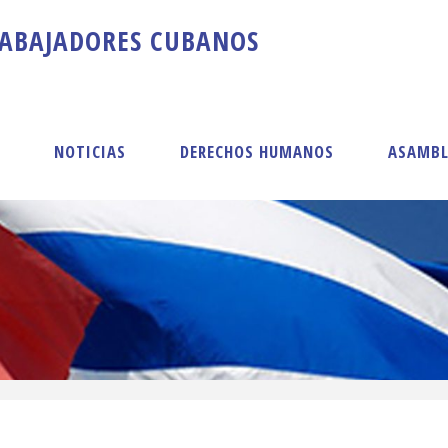
A
B
A
J
A
D
O
R
E
S
C
U
B
A
N
O
S
S
NOTICIAS
DERECHOS HUMANOS
ASAMBL