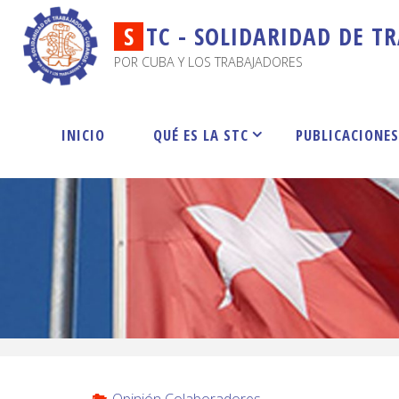
S
T
C
-
S
O
L
I
D
A
R
I
D
A
D
D
E
T
R
POR CUBA Y LOS TRABAJADORES
INICIO
QUÉ ES LA STC
PUBLICACIONE