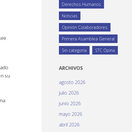
Derechos Humanos
Noticias
Opinión Colaboradores
see
Primera Asamblea General
Sin categoría
STC Opina
nado
ARCHIVOS
en su
agosto 2026
julio 2026
una
junio 2026
mayo 2026
abril 2026