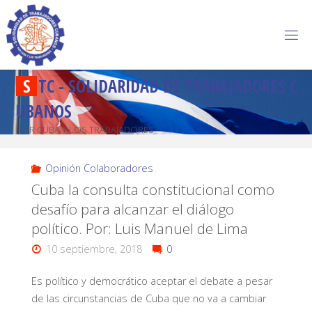
S
T
C
-
S
O
L
I
D
A
R
I
D
A
D
D
E
T
R
A
B
A
J
A
D
O
R
E
S
C
U
B
A
N
O
S
POR CUBA Y LOS TRABAJADORES
Opinión Colaboradores
Cuba la consulta constitucional como
desafío para alcanzar el diálogo
político. Por: Luis Manuel de Lima
10 septiembre, 2018
0
Es político y democrático aceptar el debate a pesar
de las circunstancias de Cuba que no va a cambiar