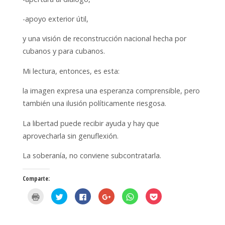
-apoyo exterior útil,
y una visión de reconstrucción nacional hecha por
cubanos y para cubanos.
Mi lectura, entonces, es esta:
la imagen expresa una esperanza comprensible, pero
también una ilusión políticamente riesgosa.
La libertad puede recibir ayuda y hay que
aprovecharla sin genuflexión.
La soberanía, no conviene subcontratarla.
Comparte:
H
H
H
H
H
H
a
a
a
a
a
a
z
z
z
z
z
z
c
c
c
c
c
c
l
l
l
l
l
l
i
i
i
i
i
i