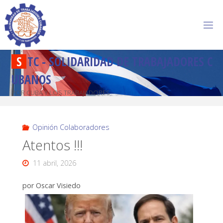
S
T
C
-
S
O
L
I
D
A
R
I
D
A
D
D
E
T
R
A
B
A
J
A
D
O
R
E
S
C
U
B
A
N
O
S
POR CUBA Y LOS TRABAJADORES
Opinión Colaboradores
Atentos !!!
11 abril, 2026
por Oscar Visiedo