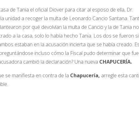
asa de Tania el oficial Diover para citar al esposo de ella, Dr.
 la unidad a recoger la multa de Leonardo Cancio Santana. Tan
antearon por qué devolvían la multa de Cancio y la de Tania no
trado a la casa, solo lo había hecho Tania. Los dos se fueron s
ambos estaban en la acusación incierta que se había creado. E
, preguntándose incluso cómo la Fiscal pudo determinar que fue
la acusadora cambió la declaración? Una nueva
CHAPUCERÍA.
que se manifiesta en contra de la
Chapucería,
arregle esta cant
ble.