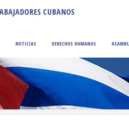
A
B
A
J
A
D
O
R
E
S
C
U
B
A
N
O
S
S
NOTICIAS
DERECHOS HUMANOS
ASAMBL