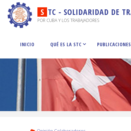
S
T
C
-
S
O
L
I
D
A
R
I
D
A
D
D
E
T
R
POR CUBA Y LOS TRABAJADORES
INICIO
QUÉ ES LA STC
PUBLICACIONE