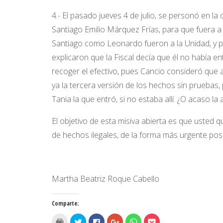
4.- El pasado jueves 4 de julio, se personó en la c
Santiago Emilio Márquez Frías, para que fuera a
Santiago como Leonardo fueron a la Unidad, y pl
explicaron que la Fiscal decía que él no había en
recoger el efectivo, pues Cancio consideró que 
ya la tercera versión de los hechos sin pruebas
Tania la que entró, si no estaba allí. ¿O acaso 
El objetivo de esta misiva abierta es que usted 
de hechos ilegales, de la forma más urgente posi
Martha Beatriz Roque Cabello
Comparte:
H
H
H
H
H
H