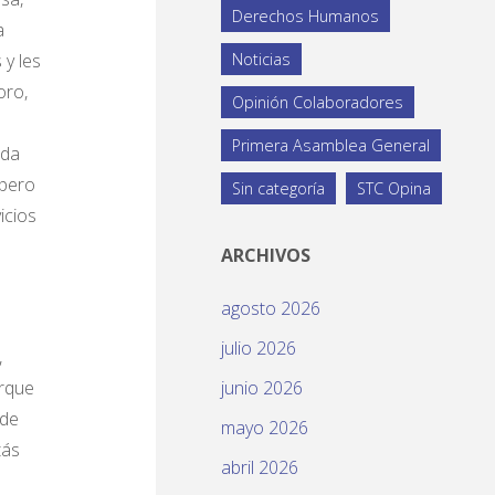
Derechos Humanos
a
 y les
Noticias
oro,
Opinión Colaboradores
Primera Asamblea General
ada
 pero
Sin categoría
STC Opina
icios
ARCHIVOS
agosto 2026
julio 2026
,
orque
junio 2026
 de
mayo 2026
tás
abril 2026