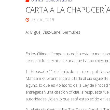
Opinión Colaboradores
CARTA A LA CHAPUCERÍ
15 julio, 2019
A: Miguel Díaz-Canel Bermúdez
En los últimos tiempos usted ha estado menciona
Le relato los hechos de una que ha sido bien gr
1.- El pasado 11 de junio, dos mujeres policías,
Manzanillo, Granma; para citarla al día siguiente
alguno, lo que es violatorio de la Ley de Procedi
entregaban una citación oficial, la respuesta fue
autoridades violan lo que está establecido en l
2.- Al día siguiente el 1er Tte. Diover Rosabal To