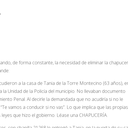
A
ndo, de forma constante, la necesidad de eliminar la chapucer
ande:
 acudieron a la casa de Tania de la Torre Montecino (63 años), e
 a la Unidad de la Policía del municipio. No llevaban documento
miento Penal. Al decirle la demandada que no acudiría si no le
: “Te vamos a conducir si no vas”. Lo que implica que las propias
as leyes que hizo el gobierno. Léase una CHAPUCERÍA.
rres, con chapilla 21268 le entregó a Tania, en la puerta de su c