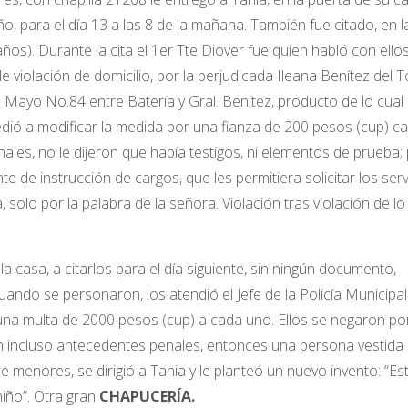
o, para el día 13 a las 8 de la mañana. También fue citado, en l
s). Durante la cita el 1er Tte Diover fue quien habló con ellos
 violación de domicilio, por la perjudicada Ileana Benítez del T
 Mayo No.84 entre Batería y Gral. Benítez, producto de lo cual
edió a modificar la medida por una fianza de 200 pesos (cup) c
nales, no le dijeron que había testigos, ni elementos de prueba;
e de instrucción de cargos, que les permitiera solicitar los serv
, solo por la palabra de la señora. Violación tras violación de lo
a la casa, a citarlos para el día siguiente, sin ningún documento,
ando se personaron, los atendió el Jefe de la Policía Municipal
por una multa de 2000 pesos (cup) a cada uno. Ellos se negaron p
an incluso antecedentes penales, entonces una persona vestida
l de menores, se dirigió a Tania y le planteó un nuevo invento: “Es
niño”. Otra gran
CHAPUCERÍA.