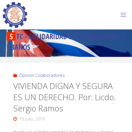
S
T
C
-
S
O
L
I
D
A
R
I
D
A
D
D
E
T
R
A
B
A
J
A
D
O
R
E
S
C
U
B
A
N
O
S
POR CUBA Y LOS TRABAJADORES
Opinión Colaboradores
VIVIENDA DIGNA Y SEGURA
ES UN DERECHO. Por: Licdo.
Sergio Ramos
15 julio, 2019