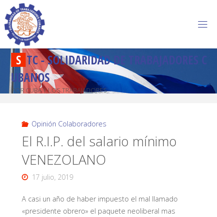
S
T
C
-
S
O
L
I
D
A
R
I
D
A
D
D
E
T
R
A
B
A
J
A
D
O
R
E
S
C
U
B
A
N
O
S
POR CUBA Y LOS TRABAJADORES
Opinión Colaboradores
El R.I.P. del salario mínimo
VENEZOLANO
17 julio, 2019
A casi un año de haber impuesto el mal llamado
«presidente obrero» el paquete neoliberal mas