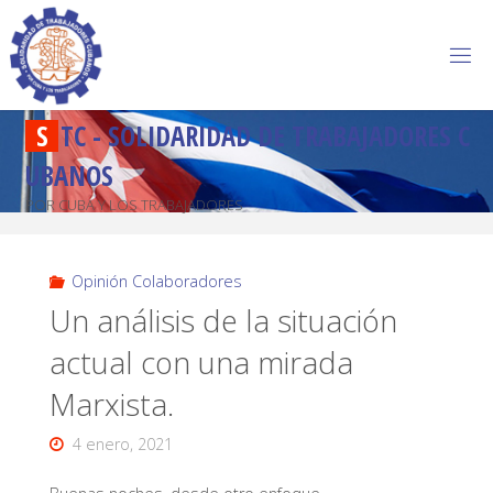
S
T
C
-
S
O
L
I
D
A
R
I
D
A
D
D
E
T
R
A
B
A
J
A
D
O
R
E
S
C
U
B
A
N
O
S
POR CUBA Y LOS TRABAJADORES
Opinión Colaboradores
Un análisis de la situación
actual con una mirada
Marxista.
4 enero, 2021