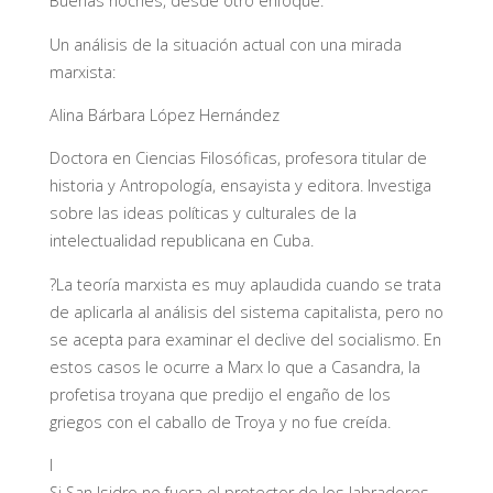
Buenas noches, desde otro enfoque.
Un análisis de la situación actual con una mirada
marxista:
Alina Bárbara López Hernández
Doctora en Ciencias Filosóficas, profesora titular de
historia y Antropología, ensayista y editora. Investiga
sobre las ideas políticas y culturales de la
intelectualidad republicana en Cuba.
?La teoría marxista es muy aplaudida cuando se trata
de aplicarla al análisis del sistema capitalista, pero no
se acepta para examinar el declive del socialismo. En
estos casos le ocurre a Marx lo que a Casandra, la
profetisa troyana que predijo el engaño de los
griegos con el caballo de Troya y no fue creída.
I
Si San Isidro no fuera el protector de los labradores,