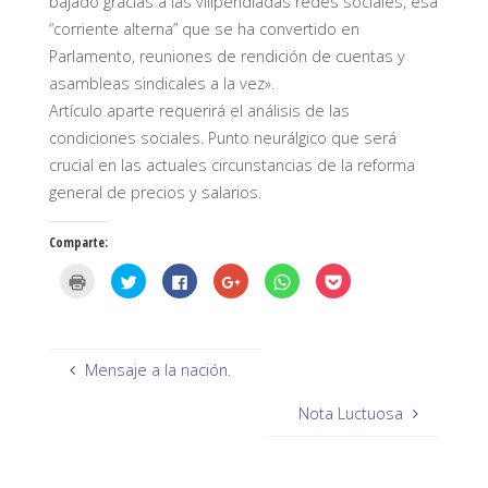
bajado gracias a las vilipendiadas redes sociales, esa
“corriente alterna” que se ha convertido en
Parlamento, reuniones de rendición de cuentas y
asambleas sindicales a la vez».
Artículo aparte requerirá el análisis de las
condiciones sociales. Punto neurálgico que será
crucial en las actuales circunstancias de la reforma
general de precios y salarios.
Comparte:
H
H
H
H
H
H
a
a
a
a
a
a
z
z
z
z
z
z
c
c
c
c
c
c
l
l
l
l
l
l
i
i
i
i
i
i
c
c
c
c
c
c
p
p
p
p
p
p
Mensaje a la nación.
a
a
a
a
a
a
r
r
r
r
r
r
a
a
a
a
a
a
Nota Luctuosa
i
c
c
c
c
c
m
o
o
o
o
o
p
m
m
m
m
m
r
p
p
p
p
p
i
a
a
a
a
a
m
r
r
r
r
r