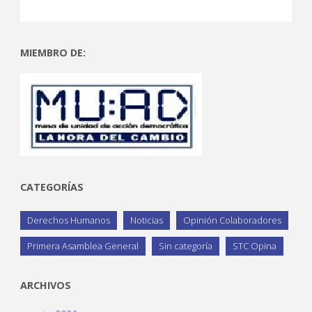
MIEMBRO DE:
CATEGORÍAS
Derechos Humanos
Noticias
Opinión Colaboradores
Primera Asamblea General
Sin categoría
STC Opina
ARCHIVOS