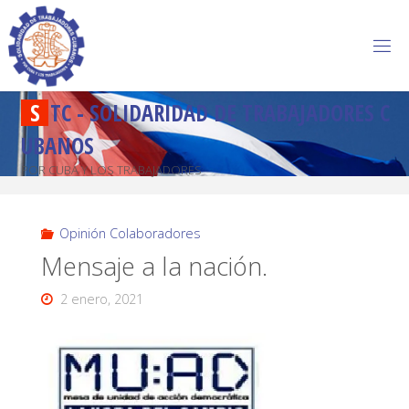
S
T
C
-
S
O
L
I
D
A
R
I
D
A
D
D
E
T
R
A
B
A
J
A
D
O
R
E
S
C
U
B
A
N
O
S
POR CUBA Y LOS TRABAJADORES
Opinión Colaboradores
Mensaje a la nación.
2 enero, 2021