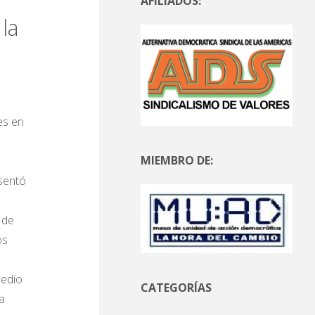
AFILIADOS:
la
es en
MIEMBRO DE:
esentó
 de
os
medio
CATEGORÍAS
a