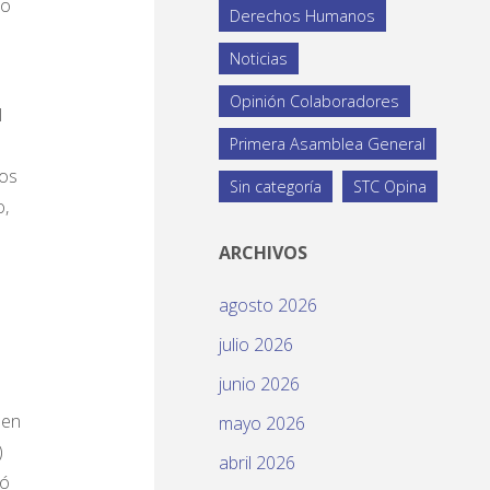
eo
Derechos Humanos
Noticias
Opinión Colaboradores
l
Primera Asamblea General
nos
Sin categoría
STC Opina
o,
ARCHIVOS
agosto 2026
julio 2026
junio 2026
 en
mayo 2026
)
abril 2026
tó