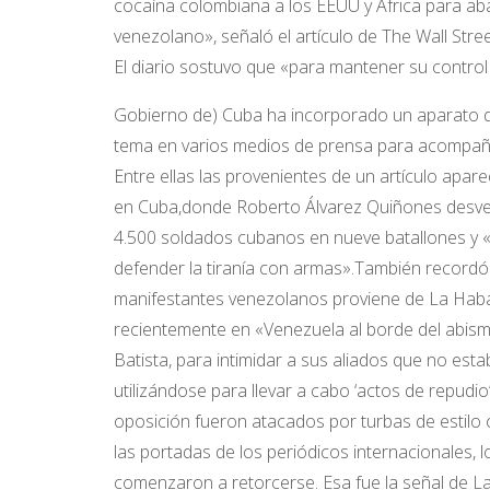
cocaína colombiana a los EEUU y África para a
venezolano», señaló el artículo de The Wall Stree
El diario sostuvo que «para mantener su control
Gobierno de) Cuba ha incorporado un aparato de 
tema en varios medios de prensa para acompaña
Entre ellas las provenientes de un artículo ap
en Cuba,donde Roberto Álvarez Quiñones desveló 
4.500 soldados cubanos en nueve batallones y «
defender la tiranía con armas».También recordó 
manifestantes venezolanos proviene de La Haba
recientemente en «Venezuela al borde del abism
Batista, para intimidar a sus aliados que no es
utilizándose para llevar a cabo ‘actos de repudio
oposición fueron atacados por turbas de estilo 
las portadas de los periódicos internacionales, 
comenzaron a retorcerse. Esa fue la señal de 