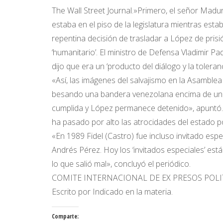
The Wall Street Journal.»Primero, el señor Madu
estaba en el piso de la legislatura mientras esta
repentina decisión de trasladar a López de prisió
‘humanitario’. El ministro de Defensa Vladimir Pad
dijo que era un ‘producto del diálogo y la toleran
«Así, las imágenes del salvajismo en la Asamble
besando una bandera venezolana encima de una 
cumplida y López permanece detenido», apuntó.
ha pasado por alto las atrocidades del estado po
«En 1989 Fidel (Castro) fue incluso invitado esp
Andrés Pérez. Hoy los ‘invitados especiales’ es
lo que salió mal», concluyó el periódico.
COMITE INTERNACIONAL DE EX PRESOS POL
Escrito por Indicado en la materia.
Comparte: