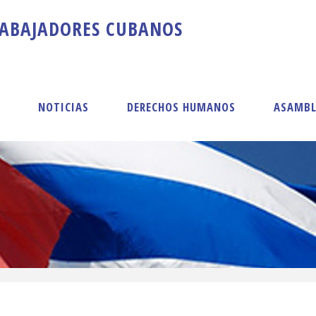
A
B
A
J
A
D
O
R
E
S
C
U
B
A
N
O
S
S
NOTICIAS
DERECHOS HUMANOS
ASAMBL