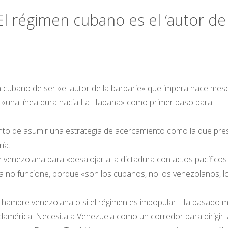
 El régimen cubano es el ‘autor de 
n cubano de ser «el autor de la barbarie» que impera hace mes
on «una línea dura hacia La Habana» como primer paso para
tento de asumir una estrategia de acercamiento como la que pr
ía.
venezolana para «desalojar a la dictadura con actos pacíficos
ia no funcione, porque «son los cubanos, no los venezolanos, l
 hambre venezolana o si el régimen es impopular. Ha pasado 
udamérica. Necesita a Venezuela como un corredor para dirigir l