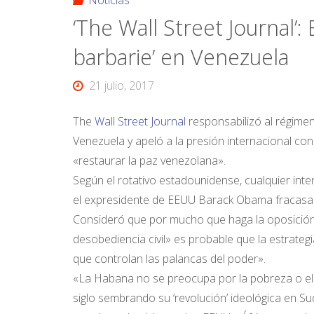
Noticias
‘The Wall Street Journal’:
barbarie’ en Venezuela
21 julio, 2017
The
Wall Street Journal
responsabilizó al régime
Venezuela y apeló a la presión internacional c
«restaurar la paz venezolana».
Según el rotativo estadounidense, cualquier in
el expresidente de EEUU Barack Obama fracasar
Consideró que por mucho que haga la oposición 
desobediencia civil» es probable que la estrateg
que controlan las palancas del poder».
«La Habana no se preocupa por la pobreza o el
siglo sembrando su ‘revolución’ ideológica en S