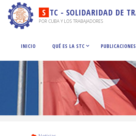
S
T
C
-
S
O
L
I
D
A
R
I
D
A
D
D
E
T
R
POR CUBA Y LOS TRABAJADORES
INICIO
QUÉ ES LA STC
PUBLICACIONE