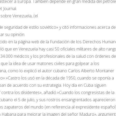
bastecer a Europa. También depende en gran medida del petról
t Journal.
 sobre Venezuela, (el
seguridad de estilo soviético» y citó informaciones acerca de
r su opinión.
arecido en la página web de la Fundación de los Derechos Huma
que en Venezuela hay casi 50 oficiales militares de alto rang
34.000 médicos y los profesionales de la salud con órdenes de
que la idea de usar matones civiles para golpear a los
na, como lo explicó el autor cubano Carlos Alberto Montaner
o».»Castro los usó en la década de 1950, cuando se oponía a
taban de acuerdo con su estrategia. Hoy día en Cuba siguen
’ contra los disidentes», añadió.»Cuando los congresistas de la
cubano el 5 de julio, y sus rostros ensangrentados aparecieron
los zapateros del mundo (en referencia al expresidente español
La Habana para mejorar la imagen del señor Maduro», argumen