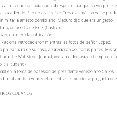
ro afirmó que no sabía nada al respecto, aunque su vicepresid
ba sucediendo. Eso no era creíble. Tres días más tarde se produ
n militar a arresto domiciliario. Maduro dijo que era un gesto
rino, un acólito de Fidel (Castro),
cia'», enumeró la publicación.
a Nacional retrocedieron mientras las fotos del señor López,
pared fuera de su casa, aparecieron por todas partes. Misió
Para The Wall Street Journal, «durante demasiado tiempo el m
licial cubano».
ecial en la toma de posesión del presidente venezolano Carlos
tán brutalizando a Venezuela mientras el mundo se pregunta qué
ITICOS CUBANOS