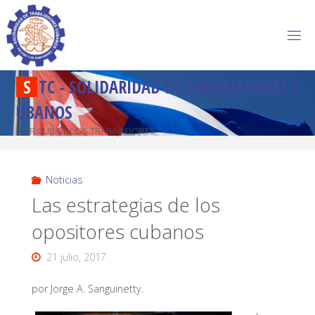
S
T
C
-
S
O
L
I
D
A
R
I
D
A
D
D
E
T
R
A
B
A
J
A
D
O
R
E
S
C
U
B
A
N
O
S
POR CUBA Y LOS TRABAJADORES
Noticias
Las estrategias de los
opositores cubanos
21 julio, 2017
por Jorge A. Sanguinetty.