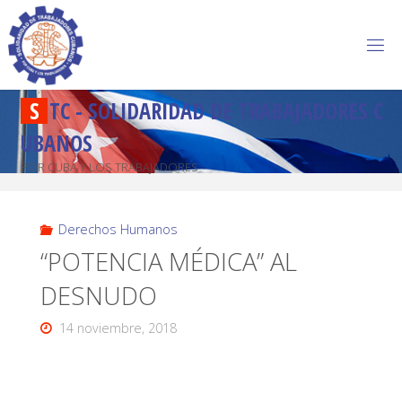
S
T
C
-
S
O
L
I
D
A
R
I
D
A
D
D
E
T
R
A
B
A
J
A
D
O
R
E
S
C
U
B
A
N
O
S
POR CUBA Y LOS TRABAJADORES
Derechos Humanos
“POTENCIA MÉDICA” AL
DESNUDO
14 noviembre, 2018