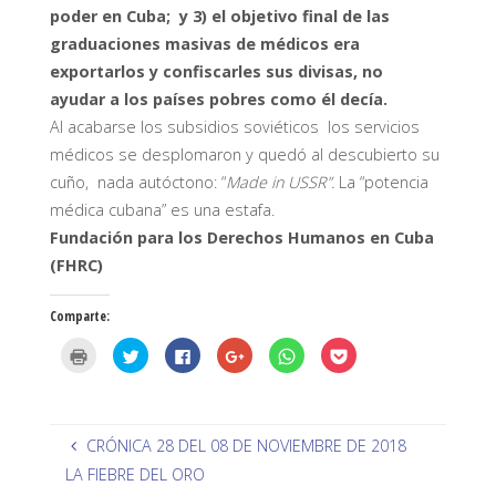
poder en Cuba; y 3) el objetivo final de las
graduaciones masivas de médicos era
exportarlos y confiscarles sus divisas, no
ayudar a los países pobres como él decía.
Al acabarse los subsidios soviéticos los servicios
médicos se desplomaron y quedó al descubierto su
cuño, nada autóctono: “
Made in USSR”.
La “potencia
médica cubana” es una estafa.
Fundación para los Derechos Humanos en Cuba
(FHRC)
Comparte:
H
H
H
H
H
H
a
a
a
a
a
a
z
z
z
z
z
z
c
c
c
c
c
c
l
l
l
l
l
l
i
i
i
i
i
i
c
c
c
c
c
c
p
p
p
p
p
p
CRÓNICA 28 DEL 08 DE NOVIEMBRE DE 2018
a
a
a
a
a
a
r
r
r
r
r
r
LA FIEBRE DEL ORO
a
a
a
a
a
a