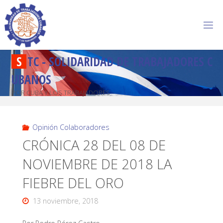
S
T
C
-
S
O
L
I
D
A
R
I
D
A
D
D
E
T
R
A
B
A
J
A
D
O
R
E
S
C
U
B
A
N
O
S
POR CUBA Y LOS TRABAJADORES
Opinión Colaboradores
CRÓNICA 28 DEL 08 DE
NOVIEMBRE DE 2018 LA
FIEBRE DEL ORO
13 noviembre, 2018