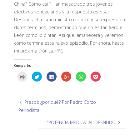
China? Cómo así ? Han masacrado tres jóvenes
efectivos venezolanos y la respuesta es esa?
Después el mismo ministro rectificó y se expresó en
duros términos, demostrando que no es tan fiero el
León como lo pintan. Así que, amanecerá y veremos
cómo termina este nuevo episodio. Por ahora, hasta
mi próxima crónica. PPC
Comparte:
H
H
H
H
H
H
a
a
a
a
a
a
z
z
z
z
z
z
c
c
c
c
c
c
l
l
l
l
l
l
i
i
i
i
i
i
c
c
c
c
c
c
p
p
p
p
p
p
Presos ¿por qué? Por Pedro Corzo
a
a
a
a
a
a
r
r
r
r
r
r
Periodista
a
a
a
a
a
a
i
c
c
c
c
c
m
o
o
o
o
o
“POTENCIA MÉDICA” AL DESNUDO
p
m
m
m
m
m
r
p
p
p
p
p
i
a
a
a
a
a
m
r
r
r
r
r
i
t
t
t
t
t