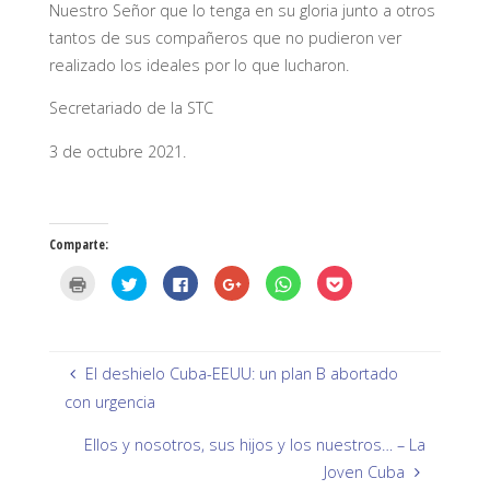
Nuestro Señor que lo tenga en su gloria junto a otros
tantos de sus compañeros que no pudieron ver
realizado los ideales por lo que lucharon.
Secretariado de la STC
3 de octubre 2021.
Comparte:
H
H
H
H
H
H
a
a
a
a
a
a
z
z
z
z
z
z
c
c
c
c
c
c
l
l
l
l
l
l
i
i
i
i
i
i
c
c
c
c
c
c
p
p
p
p
p
p
El deshielo Cuba-EEUU: un plan B abortado
a
a
a
a
a
a
r
r
r
r
r
r
con urgencia
a
a
a
a
a
a
i
c
c
c
c
c
m
o
o
o
o
o
Ellos y nosotros, sus hijos y los nuestros… – La
p
m
m
m
m
m
r
p
p
p
p
p
Joven Cuba
i
a
a
a
a
a
m
r
r
r
r
r