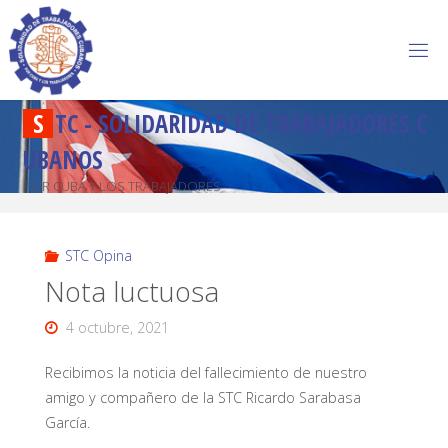
S
T
C
-
S
O
L
I
D
A
R
I
D
A
D
D
E
T
R
A
B
A
J
A
D
O
R
E
S
C
U
B
A
N
O
S
POR CUBA Y LOS TRABAJADORES
STC Opina
Nota luctuosa
4 octubre, 2021
Recibimos la noticia del fallecimiento de nuestro
amigo y compañero de la STC Ricardo Sarabasa
García.