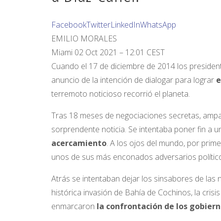
Facebook
Twitter
LinkedIn
WhatsApp
EMILIO MORALES
Miami
02 Oct 2021 – 12:01 CEST
Cuando el 17 de diciembre de 2014 los preside
anuncio de la intención de dialogar para lograr
e
terremoto noticioso recorrió el planeta.
Tras 18 meses de negociaciones secretas, ampar
sorprendente noticia. Se intentaba poner fin a 
acercamiento
. A los ojos del mundo, por prim
unos de sus más enconados adversarios político
Atrás se intentaban dejar los sinsabores de las
histórica invasión de Bahía de Cochinos, la crisi
enmarcaron
la confrontación de los gobier