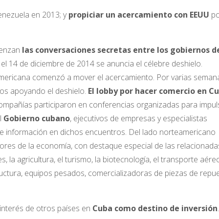
enezuela en 2013; y
propiciar un acercamiento con EEUU
po
ienzan
las conversaciones secretas entre los gobiernos d
el 14 de diciembre de 2014 se anuncia el célebre deshielo.
americana comenzó a mover el acercamiento. Por varias seman
los apoyando el deshielo.
El lobby por hacer comercio en C
compañías participaron en conferencias organizadas para impuls
l
Gobierno cubano
, ejecutivos de empresas y especialistas
 e información en dichos encuentros. Del lado norteamericano
tores de la economía, con destaque especial de las relacionad
 la agricultura, el turismo, la biotecnología, el transporte aéreo
ructura, equipos pesados, comercializadoras de piezas de repu
 interés de otros países en
Cuba como destino de inversión