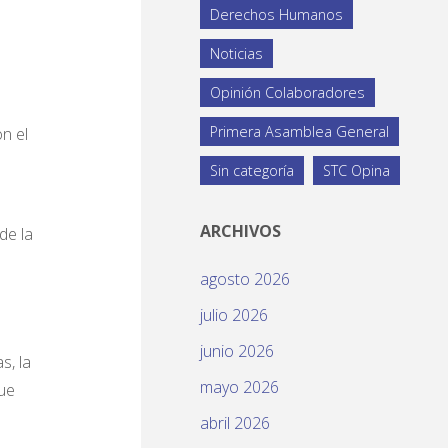
Derechos Humanos
Noticias
Opinión Colaboradores
Primera Asamblea General
n el
Sin categoría
STC Opina
ARCHIVOS
de la
agosto 2026
a
julio 2026
junio 2026
s, la
mayo 2026
que
abril 2026