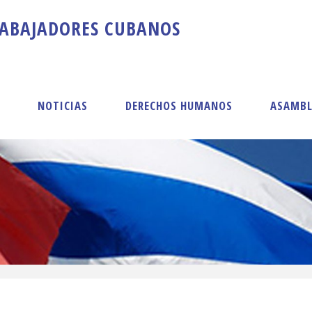
A
B
A
J
A
D
O
R
E
S
C
U
B
A
N
O
S
S
NOTICIAS
DERECHOS HUMANOS
ASAMBL