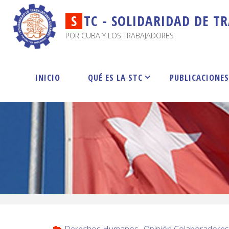
S
T
C
-
S
O
L
I
D
A
R
I
D
A
D
D
E
T
R
POR CUBA Y LOS TRABAJADORES
INICIO
QUÉ ES LA STC
PUBLICACIONE