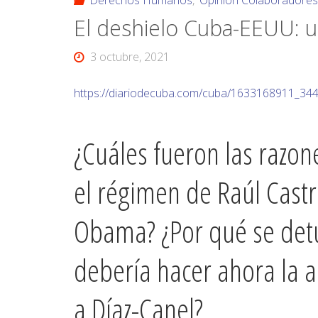
Derechos Humanos
,
Opinión Colaboradore
El deshielo Cuba-EEUU: u
3 octubre, 2021
https://diariodecuba.com/cuba/1633168911_344
¿Cuáles fueron las razon
el régimen de Raúl Castr
Obama? ¿Por qué se detuv
debería hacer ahora la a
a Díaz-Canel?