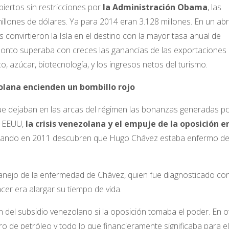
iertos sin restricciones por
la Administración Obama
, las
lones de dólares. Ya para 2014 eran 3.128 millones. En un abri
s convirtieron la Isla en el destino con la mayor tasa anual de
monto superaba con creces las ganancias de las exportaciones
, azúcar, biotecnología, y los ingresos netos del turismo.
olana encienden un bombillo rojo
ue dejaban en las arcas del régimen las bonanzas generadas po
e EEUU,
la crisis venezolana y el empuje de la oposición e
cuando en 2011 descubren que Hugo Chávez estaba enfermo d
anejo de la enfermedad de Chávez, quien fue diagnosticado co
cer era alargar su tiempo de vida.
n del subsidio venezolano si la oposición tomaba el poder. En o
ro de petróleo y todo lo que financieramente significaba para el