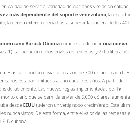
en calidad de servicio, variedad de opciones y relación calidad-
a vez más dependiente del soporte venezolano
, la exporta
to, la deuda externa crecía hasta superar la barrera de los 40.
teamericano Barack Obama
comenzó a delinear
una nueva
: 1) La liberación de los envíos de remesas, y 2) La liberació
emesas solo podían enviarse a razón de 300 dólares cada tre
ricanos estaban limitados a uno cada tres años. A partir de
onsiderablemente. Las nuevas reglas implementadas por
la
n monto diario que se permitía enviar de 5.000 dólares, aument
 Cuba desde
EEUU
tuvieron un vertiginoso crecimiento. Esta últi
es nunca vistos. De esta forma, entre el valor de las remesas 
el PIB cubano.