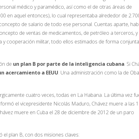
ersonal médico y paramédico, así como el de otras áreas de
00 en aquel entonces), lo cual representaba alrededor de 2.70
concepto de salario de todo ese personal. Cuentas aparte, hab
concepto de ventas de medicamentos, de petróleo a terceros, y
ia y cooperación militar, todo ellos estimados de forma conjunt
ión de
un plan B por parte de la inteligencia cubana
. Si C
un acercamiento a EEUU
. Una administración como la de Ob
úrgicamente cuatro veces, todas en La Habana. La última vez fu
informó el vicepresidente Nicolás Maduro, Chávez muere a las 1
Chávez muere en Cuba el 28 de diciembre de 2012 de un paro
 el plan B, con dos misiones claves: