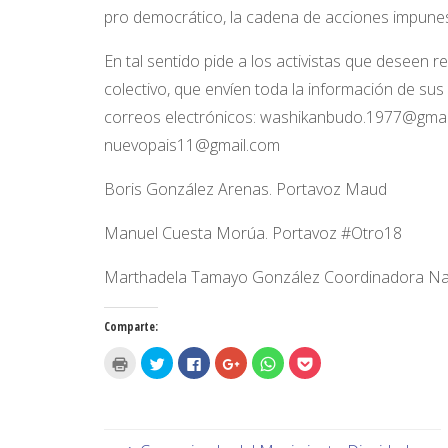
pro democrático, la cadena de acciones impune
En tal sentido pide a los activistas que deseen r
colectivo, que envíen toda la información de sus
correos electrónicos: washikanbudo.1977@gmai
nuevopais11@gmail.com
Boris González Arenas. Portavoz Maud
Manuel Cuesta Morúa. Portavoz #Otro18
Marthadela Tamayo González Coordinadora Na
Comparte:
H
H
H
H
H
H
a
a
a
a
a
a
z
z
z
z
z
z
c
c
c
c
c
c
l
l
l
l
l
l
i
i
i
i
i
i
c
c
c
c
c
c
p
p
p
p
p
p