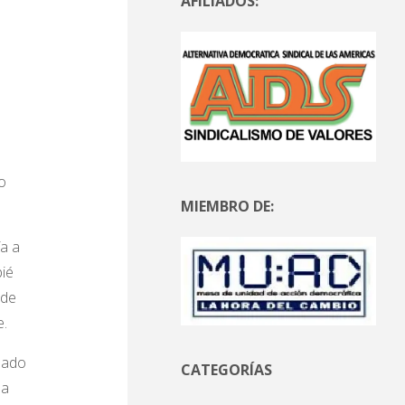
AFILIADOS:
o
MIEMBRO DE:
a a
bié
 de
e.
asado
CATEGORÍAS
la