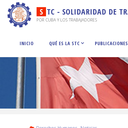
S
T
C
-
S
O
L
I
D
A
R
I
D
A
D
D
E
T
R
POR CUBA Y LOS TRABAJADORES
INICIO
QUÉ ES LA STC
PUBLICACIONE