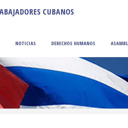
A
B
A
J
A
D
O
R
E
S
C
U
B
A
N
O
S
S
NOTICIAS
DERECHOS HUMANOS
ASAMBL