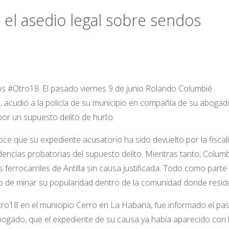
 el asedio legal sobre sendos
os #Otro18. El pasado viernes 9 de junio Rolando Columbié
n, acudió a la policía de su municipio en compañía de su abogad
or un supuesto delito de hurto.
e que su expediente acusatorio ha sido devuelto por la fiscalí
evidencias probatorias del supuesto delito. Mientras tanto, Colum
 ferrocarriles de Antilla sin causa justificada. Todo como parte
 de minar su popularidad dentro de la comunidad donde resid
 #Otro18 en el municipio Cerro en La Habana, fue informado el p
abogado, que el expediente de su causa ya había aparecido con 