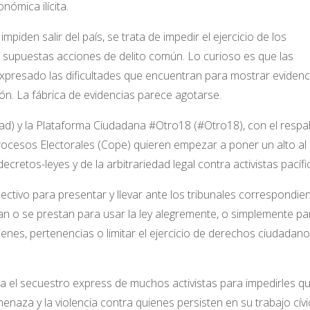
nómica ilícita.
iden salir del país, se trata de impedir el ejercicio de los
 supuestas acciones de delito común. Lo curioso es que las
n expresado las dificultades que encuentran para mostrar evidenc
n. La fábrica de evidencias parece agotarse.
) y la Plataforma Ciudadana #Otro18 (#Otro18), con el respa
ocesos Electorales (Cope) quieren empezar a poner un alto al
ecretos-leyes y de la arbitrariedad legal contra activistas pacífi
ctivo para presentar y llevar ante los tribunales correspondie
san o se prestan para usar la ley alegremente, o simplemente pa
ienes, pertenencias o limitar el ejercicio de derechos ciudadano
a el secuestro express de muchos activistas para impedirles q
naza y la violencia contra quienes persisten en su trabajo cív