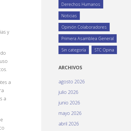
Derechos Humanos
Noticias
Opinión Colaboradores
ias y
Primera Asamblea General
Sin categoría
STC Opina
ldo
 uso
ARCHIVOS
cos.
agosto 2026
ntes a
ra
julio 2026
s a
junio 2026
mayo 2026
ue
abril 2026
ico