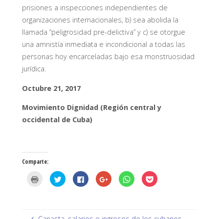
prisiones a inspecciones independientes de
organizaciones internacionales, b) sea abolida la
llamada “peligrosidad pre-delictiva” y c) se otorgue
una amnistía inmediata e incondicional a todas las
personas hoy encarceladas bajo esa monstruosidad
jurídica.
Octubre 21, 2017
Movimiento Dignidad (Región central y
occidental de Cuba)
Comparte:
H
H
H
H
H
H
a
a
a
a
a
a
z
z
z
z
z
z
c
c
c
c
c
c
l
l
l
l
l
l
i
i
i
i
i
i
c
c
c
c
c
c
p
p
p
p
p
p
Canasta, salarios e ingresos de los cubanos