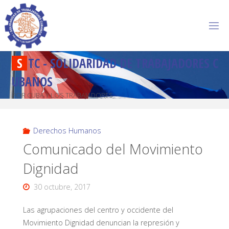
S
T
C
-
S
O
L
I
D
A
R
I
D
A
D
D
E
T
R
A
B
A
J
A
D
O
R
E
S
C
U
B
A
N
O
S
POR CUBA Y LOS TRABAJADORES
Derechos Humanos
Comunicado del Movimiento
Dignidad
30 octubre, 2017
Las agrupaciones del centro y occidente del
Movimiento Dignidad denuncian la represión y