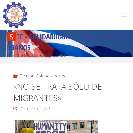
S
T
C
-
S
O
L
I
D
A
R
I
D
A
D
D
E
T
R
A
B
A
J
A
D
O
R
E
S
C
U
B
A
N
O
S
POR CUBA Y LOS TRABAJADORES
Opinión Colaboradores
«NO SE TRATA SÓLO DE
MIGRANTES»
21 marzo, 2020