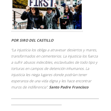
POR SIRO DEL CASTILLO
“La injusticia los obliga a atravesar desiertos y mares,
transformados en cementerios. La injusticia los fuerza
a sufrir abusos indecibles, esclavitudes de todo tipo y
torturas en campos de detención inhumanos. La
injusticia les niega lugares donde podrían tener
esperanza de una vida digna y les hace encontrar
muros de indiferencia”.
Santo Padre Francisco
___________________________________________________________
__________________________________