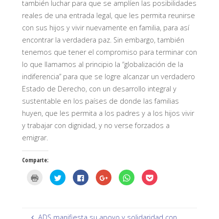
también luchar para que se amplíen las posibilidades
reales de una entrada legal, que les permita reunirse
con sus hijos y vivir nuevamente en familia, para así
encontrar la verdadera paz. Sin embargo, también
tenemos que tener el compromiso para terminar con
lo que llamamos al principio la “globalización de la
indiferencia” para que se logre alcanzar un verdadero
Estado de Derecho, con un desarrollo integral y
sustentable en los países de donde las familias
huyen, que les permita a los padres y a los hijos vivir
y trabajar con dignidad, y no verse forzados a
emigrar.
Comparte:
H
H
H
H
H
H
a
a
a
a
a
a
z
z
z
z
z
z
c
c
c
c
c
c
l
l
l
l
l
l
i
i
i
i
i
i
c
c
c
c
c
c
p
p
p
p
p
p
ADS manifiesta su apoyo y solidaridad con