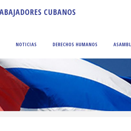
A
B
A
J
A
D
O
R
E
S
C
U
B
A
N
O
S
S
NOTICIAS
DERECHOS HUMANOS
ASAMBL