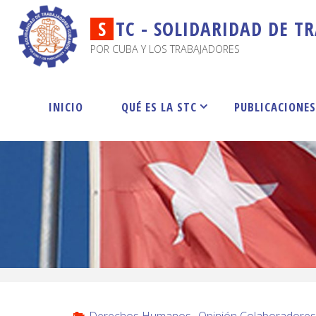
S
T
C
-
S
O
L
I
D
A
R
I
D
A
D
D
E
T
R
POR CUBA Y LOS TRABAJADORES
INICIO
QUÉ ES LA STC
PUBLICACIONE