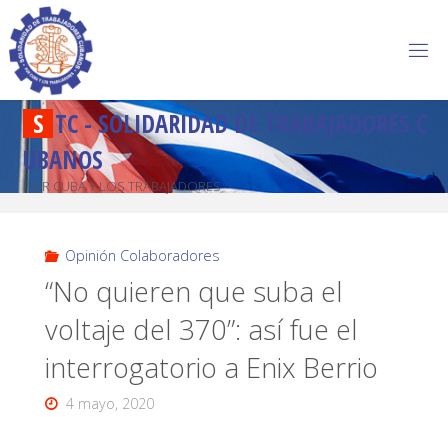
S
T
C
-
S
O
L
I
D
A
R
I
D
A
D
D
E
T
R
A
B
A
J
A
D
O
R
E
S
C
U
B
A
N
O
S
POR CUBA Y LOS TRABAJADORES
Opinión Colaboradores
“No quieren que suba el
voltaje del 370”: así fue el
interrogatorio a Enix Berrio
4 mayo, 2020