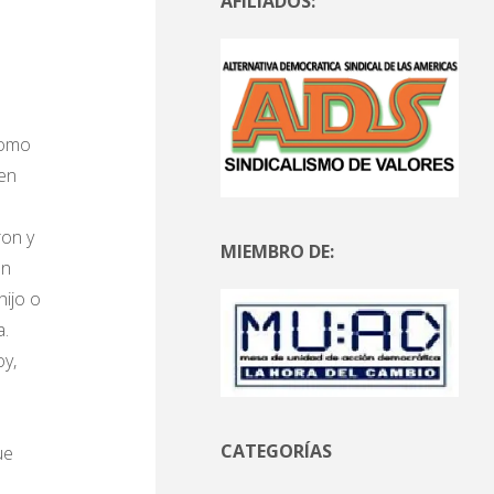
AFILIADOS:
como
men
ron y
MIEMBRO DE:
ón
hijo o
a.
oy,
CATEGORÍAS
ue