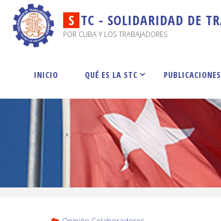
S
T
C
-
S
O
L
I
D
A
R
I
D
A
D
D
E
T
R
POR CUBA Y LOS TRABAJADORES
INICIO
QUÉ ES LA STC
PUBLICACIONE