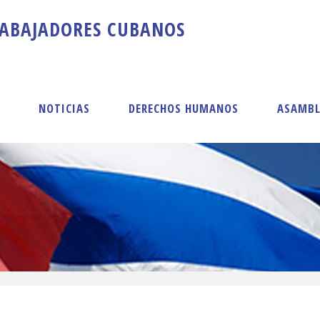
A
B
A
J
A
D
O
R
E
S
C
U
B
A
N
O
S
S
NOTICIAS
DERECHOS HUMANOS
ASAMBL