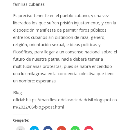
familias cubanas.
Es preciso tener fe en el pueblo cubano, y una vez
liberados los que sufren prisión injustamente, y con la
disposición manifiesta de permitir foros públicos
entre los cubanos sin distinción de raza, género,
religión, orientación sexual, e ideas políticas y
filosóficas, para llegar a un consenso nacional sobre el
futuro de nuestra patria, nadie deberá temer a
multitudinarias protestas, pues se habrá encendido
una luz milagrosa en la conciencia colectiva que tiene
un nombre: esperanza.
Blog
oficial: https://manifiestodelasociedadcivil.blogspot.co
m/2022/08/blog-post.html
Comparte:
H
H
H
H
H
H