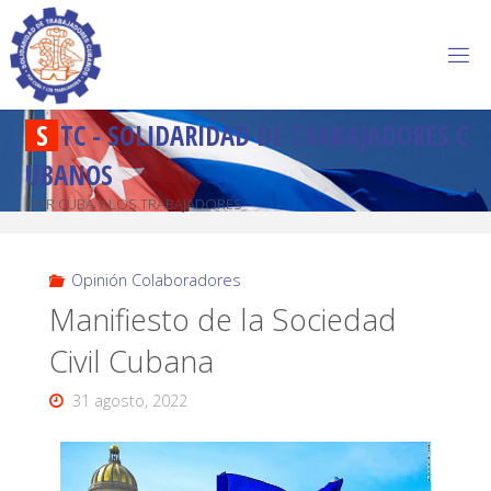
S
T
C
-
S
O
L
I
D
A
R
I
D
A
D
D
E
T
R
A
B
A
J
A
D
O
R
E
S
C
U
B
A
N
O
S
POR CUBA Y LOS TRABAJADORES
Opinión Colaboradores
Manifiesto de la Sociedad
Civil Cubana
31 agosto, 2022