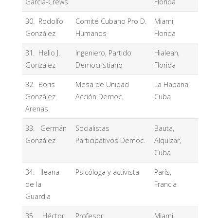
García-Crews
Florida
30. Rodolfo
Comité Cubano Pro D.
Miami,
González
Humanos
Florida
31. Helio J.
Ingeniero, Partido
Hialeah,
González
Democristiano
Florida
32. Boris
Mesa de Unidad
La Habana,
González
Acción Democ.
Cuba
Arenas
33. Germán
Socialistas
Bauta,
González
Participativos Democ.
Alquízar,
Cuba
34. Ileana
Psicóloga y activista
París,
de la
Francia
Guardia
35. Héctor
Profesor
Miami,