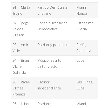
91. Marta
Partido Demócrata
Miami,
Trujillo
Cristiano
Florida
92. Jorge L.
Consejo Transición
Estocolmo,
Valdés
Democrática
Suecia
Villazán
93. Amir
Escritor y periodista
Berlín,
Valle
Alemania
94. Brian
Músico, escritor,
Cuba
Vilche
pintor y actor
Gallardo
95. Rafael
Escritor
Las Tunas,
Vilches
independiente
Cuba
Proenza
96. Lilian
Escritora
Miami,