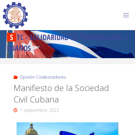
S
T
C
-
S
O
L
I
D
A
R
I
D
A
D
D
E
T
R
A
B
A
J
A
D
O
R
E
S
C
U
B
A
N
O
S
POR CUBA Y LOS TRABAJADORES
Opinión Colaboradores
Manifiesto de la Sociedad
Civil Cubana
1 septiembre, 2022