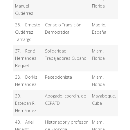
Manuel
Florida
Gutiérrez
36. Ernesto
Consejo Transición
Madrid,
Gutiérrez
Democrática
España
Tamargo
37. René
Solidaridad
Miami.
Hernández
Trabajadores Cubano
Florida
Bequet
38. Dorkis
Recepcionista
Miami,
Hernández
Florida
39.
Abogado, coordin. de
Mayabeque,
Esteban R.
CEPATD
Cuba
Hernández
40. Ariel
Historiador y profesor
Miami,
Hidalgo
de Filosofía
Florida