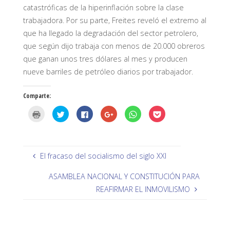
catastróficas de la hiperinflación sobre la clase
trabajadora. Por su parte, Freites reveló el extremo al
que ha llegado la degradación del sector petrolero,
que según dijo trabaja con menos de 20.000 obreros
que ganan unos tres dólares al mes y producen
nueve barriles de petróleo diarios por trabajador.
Comparte:
H
H
H
H
H
H
a
a
a
a
a
a
z
z
z
z
z
z
c
c
c
c
c
c
l
l
l
l
l
l
i
i
i
i
i
i
c
c
c
c
c
c
p
p
p
p
p
p
El fracaso del socialismo del siglo XXI
a
a
a
a
a
a
r
r
r
r
r
r
a
a
a
a
a
a
ASAMBLEA NACIONAL Y CONSTITUCIÓN PARA
i
c
c
c
c
c
m
o
o
o
o
o
REAFIRMAR EL INMOVILISMO
p
m
m
m
m
m
r
p
p
p
p
p
i
a
a
a
a
a
m
r
r
r
r
r
i
t
t
t
t
t
r
i
i
i
i
i
(
r
r
r
r
r