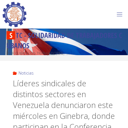
S
T
C
-
S
O
L
I
D
A
R
I
D
A
D
D
E
T
R
A
B
A
J
A
D
O
R
E
S
C
U
B
A
N
O
S
POR CUBA Y LOS TRABAJADORES
Noticias
Líderes sindicales de
distintos sectores en
Venezuela denunciaron este
miércoles en Ginebra, donde
participan en la Conferencia