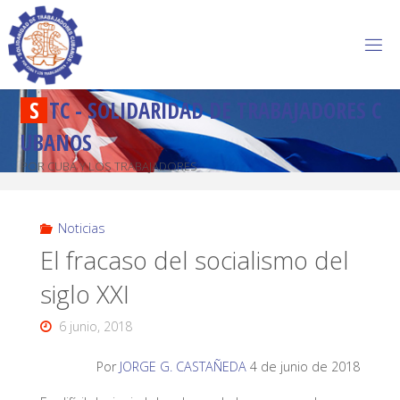
S
T
C
-
S
O
L
I
D
A
R
I
D
A
D
D
E
T
R
A
B
A
J
A
D
O
R
E
S
C
U
B
A
N
O
S
POR CUBA Y LOS TRABAJADORES
Noticias
El fracaso del socialismo del
siglo XXI
6 junio, 2018
Por
JORGE G. CASTAÑEDA
4 de junio de 2018