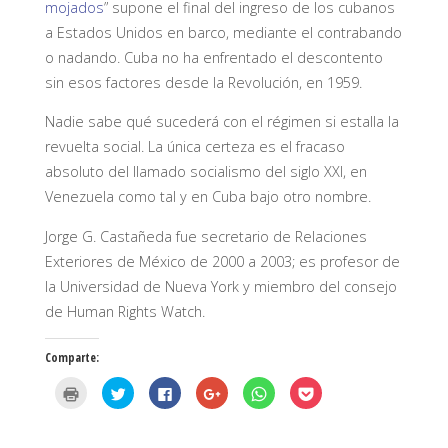
mojados
” supone el final del ingreso de los cubanos
a Estados Unidos en barco, mediante el contrabando
o nadando. Cuba no ha enfrentado el descontento
sin esos factores desde la Revolución, en 1959.
Nadie sabe qué sucederá con el régimen si estalla la
revuelta social. La única certeza es el fracaso
absoluto del llamado socialismo del siglo XXI, en
Venezuela como tal y en Cuba bajo otro nombre.
Jorge G. Castañeda fue secretario de Relaciones
Exteriores de México de 2000 a 2003; es profesor de
la Universidad de Nueva York y miembro del consejo
de Human Rights Watch.
Comparte:
H
H
H
H
H
H
a
a
a
a
a
a
z
z
z
z
z
z
c
c
c
c
c
c
l
l
l
l
l
l