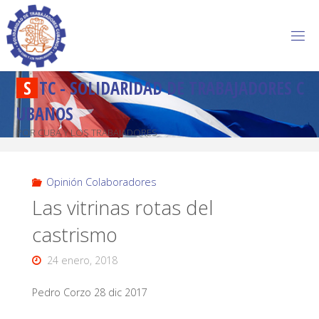
S
T
C
-
S
O
L
I
D
A
R
I
D
A
D
D
E
T
R
A
B
A
J
A
D
O
R
E
S
C
U
B
A
N
O
S
POR CUBA Y LOS TRABAJADORES
Opinión Colaboradores
Las vitrinas rotas del
castrismo
24 enero, 2018
Pedro Corzo 28 dic 2017