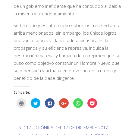
de un gobierno ineficiente que ha conducido al país a
la miseria y al endeudamiento.
Se ha dicho y escrito mucho sobre los tres sectores
arriba mencionados, sin embargo, los únicos logros
que van a sobrevivir la dictadura dinástica es la
propaganda y su eficiencia represiva, incluida la
destrucción material y humana de un régimen que se
puso como objetivo construir un Hombre Nuevo que
solo pensaría y actuaria en provecho de la utopía y
beneficio de la clase dirigente.
Comparte:
H
H
H
H
H
H
a
a
a
a
a
a
z
z
z
z
z
z
c
c
c
c
c
c
l
l
l
l
l
l
i
i
i
i
i
i
c
c
c
c
c
c
p
p
p
p
p
p
C17 – CRÓNICA DEL 17 DE DICIEMBRE 2017
a
a
a
a
a
a
r
r
r
r
r
r