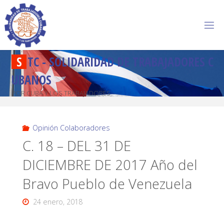
S
T
C
-
S
O
L
I
D
A
R
I
D
A
D
D
E
T
R
A
B
A
J
A
D
O
R
E
S
C
U
B
A
N
O
S
POR CUBA Y LOS TRABAJADORES
Opinión Colaboradores
C. 18 – DEL 31 DE
DICIEMBRE DE 2017 Año del
Bravo Pueblo de Venezuela
24 enero, 2018