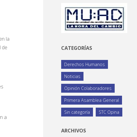
en la
d de
CATEGORÍAS
Derechos Humanos
Noticias
es
Opinión Colaboradores
Primera Asamblea General
Sin categoría
STC Opina
ón a
ARCHIVOS