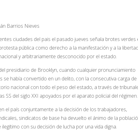
lán Barrios Nieves
erentes ciudades del pais el pasado jueves señala brotes verdes 
a protesta pública como derecho a la manifestación y a la liberta
acional y arbitrariamente desconocido por el estado.
n del presidiario de Brooklyn, cuando cualquier pronunciamiento
es se había convertido en un delito, con la consecutiva carga de
itorio nacional con todo el peso del estado, a través de tribunal
s SS del siglo XXI apoyados por el aparato policial del régimen.
 el país conjuntamente a la decisión de los trabajadores,
ndicales, sindicatos de base ha devuelto el ánimo de la poblaci
e ilegítimo con su decisión de lucha por una vida digna.