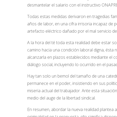
desmantelar el salario con el instructivo ONAP
Todas estas medidas derivaron en tragedias famil
años de labor, en una cifra irrisoria incapaz de
artefacto eléctrico dañado por el mal servicio
A la hora del té toda esta realidad debe estar sob
camino hacia una condición laboral digna, ésta
alcanzarla en plazos establecidos mediante el 
diálogo social, incluyendo lo ocurrido en el pasa
Hay tan solo un bemol del tamaño de una catedral
permanece en el poder, insistiendo en sus polí
miseria actual del trabajador. Ante esta situació
medio del auge de la libertad sindical.
En resumen, abordar la nueva realidad plantea a
originalidad en la propuesta, ello significa disp