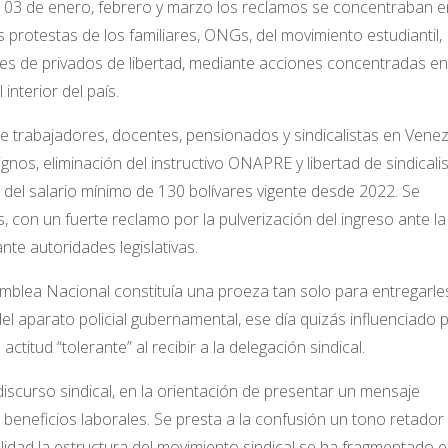
l 03 de enero, febrero y marzo los reclamos se concentraban e
as protestas de los familiares, ONGs, del movimiento estudiantil,
res de privados de libertad, mediante acciones concentradas en
interior del país.
e trabajadores, docentes, pensionados y sindicalistas en Vene
ignos, eliminación del instructivo ONAPRE y libertad de sindicali
del salario mínimo de 130 bolívares vigente desde 2022. Se
con un fuerte reclamo por la pulverización del ingreso ante la 
ante autoridades legislativas.
samblea Nacional constituía una proeza tan solo para entregarle
del aparato policial gubernamental, ese día quizás influenciado p
titud “tolerante” al recibir a la delegación sindical.
iscurso sindical, en la orientación de presentar un mensaje
e beneficios laborales. Se presta a la confusión un tono retador
idad la estructura del movimiento sindical se ha fragmentado 