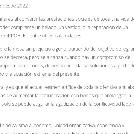
RE desde 2022.
iares al convertir las prestaciones sociales de toda una vida d
 poder comprarse un helado, un vestido, o la reparación de un
 de CORPOELEC entre otras calamidades.
re la mesa sin prejuicio alguno, partiendo del objetivo de lograr
 no se decreta, pero se alcanza cuando hay un compromiso de
compromiso de todos, debiendo acordarse soluciones a partir d
do y la situación extrema del presente.
 y es que el actual régimen artífice de toda la ofensiva antilab
ticas de aumentar la remuneración con bonos que prolongan la
n solo se puede augurar la agudización de la conflictividad labor
l sindicalismo autónomo, unidad organizativa, coherencia y
onerse a concertar en una zona de distensión, de encuentro de l