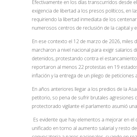
Efectivamente en los días transcurridos desde e
exigencia de libertad a los presos políticos, en l
requiriendo la libertad inmediata de los centena
numerosos centros de reclusión de la capital y el 
En ese contexto el 12 de marzo de 2026, miles d
marcharon a nivel nacional para exigir salarios d
detenidos, protestando contra el estancamiento 
reportaron al menos 22 protestas en 19 estados, 
inflación y la entrega de un pliego de peticiones 
En años anteriores llegar a los predios de la A
petitorio, so pena de sufrir brutales agresiones 
protectorado vigilante el parlamento asumió una ac
E
s evidente que hay elementos a mejorar en el d
unificado en torno al aumento salarial y resto d
convocatoria a paros nacionales, cuando en real