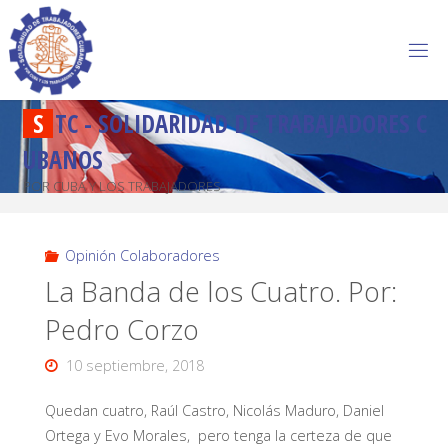
S
T
C
-
S
O
L
I
D
A
R
I
D
A
D
D
E
T
R
A
B
A
J
A
D
O
R
E
S
C
U
B
A
N
O
S
POR CUBA Y LOS TRABAJADORES
Opinión Colaboradores
La Banda de los Cuatro. Por:
Pedro Corzo
10 septiembre, 2018
Quedan cuatro, Raúl Castro, Nicolás Maduro, Daniel
Ortega y Evo Morales, pero tenga la certeza de que