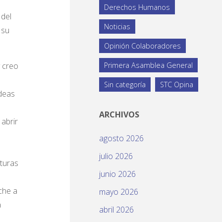
Derechos Humanos
 del
Noticias
 su
Opinión Colaboradores
y creo
Primera Asamblea General
Sin categoría
STC Opina
ideas
ARCHIVOS
abrir
agosto 2026
julio 2026
sturas
junio 2026
che a
mayo 2026
a
abril 2026