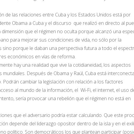
n de las relaciones entre Cuba y los Estados Unidos está por
sidente Obama a Cuba y el discurso que realizó en directo al pu
 dimensión que el régimen no oculta porque alcanzó una espec
bano para mejorar sus condiciones de vida, no sólo por la
 sino porque le daban una perspectiva futura a todo el espect
res económicos en vías de reforma.
ente hay una realidad que vive la cotidianeidad, los aspectos
tos mundiales. Después de Obama y Raúl, Cuba está interconect
. Podrán cambiar la legislación con relación a los factores
ceso al mundo de la información, el Wi-Fi, el internet, el uso d
intento, sería provocar una rebelión que el régimen no está en
iones que el adversario podría estar calculando. Que este pro
ión depende del liderazgo opositor dentro de la isla y en el exil
no político. Son democráticos los que plantean participar (posi