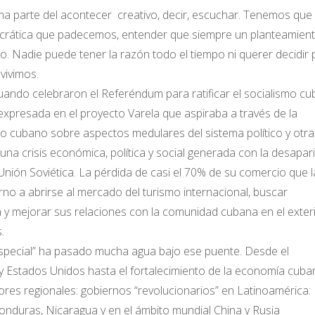
ma parte del acontecer creativo, decir, escuchar. Tenemos que
mocrática que padecemos, entender que siempre un planteamien
io. Nadie puede tener la razón todo el tiempo ni querer decidir 
vivimos.
ando celebraron el Referéndum para ratificar el socialismo cu
xpresada en el proyecto Varela que aspiraba a través de la
blo cubano sobre aspectos medulares del sistema político y otra
a crisis económica, política y social generada con la desapar
 Unión Soviética. La pérdida de casi el 70% de su comercio que l
rno a abrirse al mercado del turismo internacional, buscar
a y mejorar sus relaciones con la comunidad cubana en el exteri
.
pecial” ha pasado mucha agua bajo ese puente. Desde el
y Estados Unidos hasta el fortalecimiento de la economía cuba
ores regionales: gobiernos “revolucionarios” en Latinoamérica:
 Honduras, Nicaragua y en el ámbito mundial China y Rusia