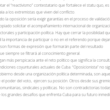
ar el “reactivismo” contestatario que fortalece el statu quo, es
la a los extremistas que viven del conflicto.
o la oposición sería exigir garantías en el proceso de validaci
propiado solicitar el acompañamiento internacional de organizac
torales y participación política. Hay que cerrar la posiblidad qu
í la importancia de participar o no en el referendo porque dejar
no, son formas de expresión que formarán parte del resultado
e siempre se filtrará al conocimiento general.
n más perspicacia ante el reto político que significa la consult
ndiciones coyunturales actuales de Cuba. “Oposicionista” no sig
bierno desde una organización política determinada, son aque
 el poder del voto, ejercen su posición. Otros desde sus gremi
omunitarias, sindicales y políticas. No son contradictorias toda
los grandes desafíos que enfrenta Cuba para su futuro inmedi