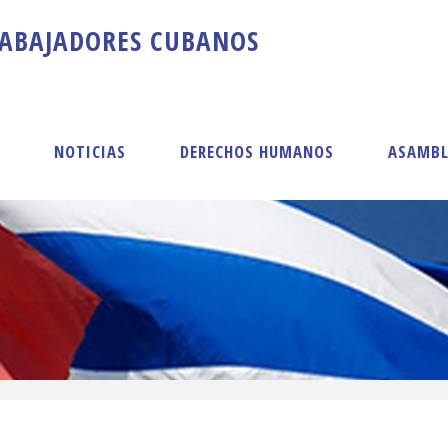
A
B
A
J
A
D
O
R
E
S
C
U
B
A
N
O
S
S
NOTICIAS
DERECHOS HUMANOS
ASAMBL