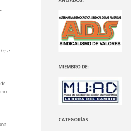
AFILIADOS:
r
che a
MIEMBRO DE:
sde
cómo
CATEGORÍAS
ana.