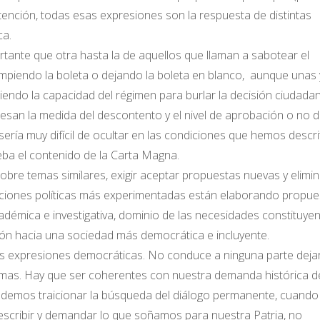
bstención, todas esas expresiones son la respuesta de distintas
ca.
tante que otra hasta la de aquellos que llaman a sabotear el
ompiendo la boleta o dejando la boleta en blanco, aunque unas 
endo la capacidad del régimen para burlar la decisión ciudadan
san la medida del descontento y el nivel de aprobación o no d
ería muy difícil de ocultar en las condiciones que hemos descri
ba el contenido de la Carta Magna.
obre temas similares, exigir aceptar propuestas nuevas y elimin
zaciones políticas más experimentadas están elaborando propue
émica e investigativa, dominio de las necesidades constituye
ión hacia una sociedad más democrática e incluyente.
as expresiones democráticas. No conduce a ninguna parte dejar
lemas. Hay que ser coherentes con nuestra demanda histórica d
podemos traicionar la búsqueda del diálogo permanente, cuando
escribir y demandar lo que soñamos para nuestra Patria, no