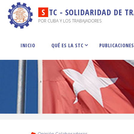
S
T
C
-
S
O
L
I
D
A
R
I
D
A
D
D
E
T
R
POR CUBA Y LOS TRABAJADORES
INICIO
QUÉ ES LA STC
PUBLICACIONE